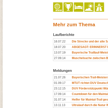
Mehr zum Thema
Laufberichte
16.07.22
Die Strecke und der alte 
18.07.20
ABGESAGT: ERINNERST D
13.07.19
Bayerische Traillauf-Meis
27.09.14
Muschelsuche zwischen B
Meldungen
21.07.26
Bayerischen Trail-Meister
01.09.17
MTUT richtet DUV Deutsche
23.12.15
DUV Förderstützpunkt Würz
17.09.14
Countdown für den Maintal-
31.07.14
Helfer für Maintal-Trail ge
13.11.13
Ultralauf durch die Natur