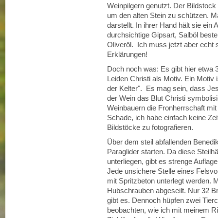
Weinpilgern genutzt. Der Bildstock
um den alten Stein zu schützen. M
darstellt. In ihrer Hand hält sie ein
durchsichtige Gipsart, Salböl best
Oliveröl. Ich muss jetzt aber echt s
Erklärungen!
Doch noch was: Es gibt hier etwa 3
Leiden Christi als Motiv. Ein Motiv 
der Kelter". Es mag sein, dass Je
der Wein das Blut Christi symbolis
Weinbauern die Fronherrschaft mi
Schade, ich habe einfach keine Zei
Bildstöcke zu fotografieren.
Über dem steil abfallenden Benedik
Paraglider starten. Da diese Stei
unterliegen, gibt es strenge Aufla
Jede unsichere Stelle eines Fels
mit Spritzbeton unterlegt werden.
Hubschrauben abgeseilt. Nur 32 B
gibt es. Dennoch hüpfen zwei Tier
beobachten, wie ich mit meinem R