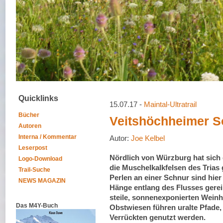
Quicklinks
15.07.17 -
Maintal-Ultratrail
Bücher
Veitshöchheimer 
Autoren
Interna / Kommentar
Autor:
Joe Kelbel
Leserpost
Nördlich von Würzburg hat sich
Logo-Download
die Muschelkalkfelsen des Trias 
Trail-Suche
Perlen an einer Schnur sind hie
NEWS MAGAZIN
Hänge entlang des Flusses gerei
steile, sonnenexponierten Wein
Das M4Y-Buch
Obstwiesen führen uralte Pfade,
Verrückten genutzt werden.