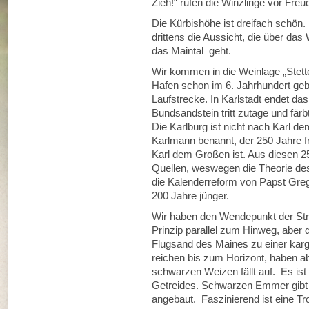
Zieh!“ rufen die Winzlinge vor Freu
Die Kürbishöhe ist dreifach schön
drittens die Aussicht, die über das
das Maintal geht.
Wir kommen in die Weinlage „Stette
Hafen schon im 6. Jahrhundert geb
Laufstrecke. In Karlstadt endet das
Bundsandstein tritt zutage und fär
Die Karlburg ist nicht nach Karl 
Karlmann benannt, der 250 Jahre fr
Karl dem Großen ist. Aus diesen 25
Quellen, weswegen die Theorie des 
die Kalenderreform von Papst Greg
200 Jahre jünger.
Wir haben den Wendepunkt der Str
Prinzip parallel zum Hinweg, aber
Flugsand des Maines zu einer kar
reichen bis zum Horizont, haben ab
schwarzen Weizen fällt auf. Es is
Getreides. Schwarzen Emmer gibt 
angebaut. Faszinierend ist eine T