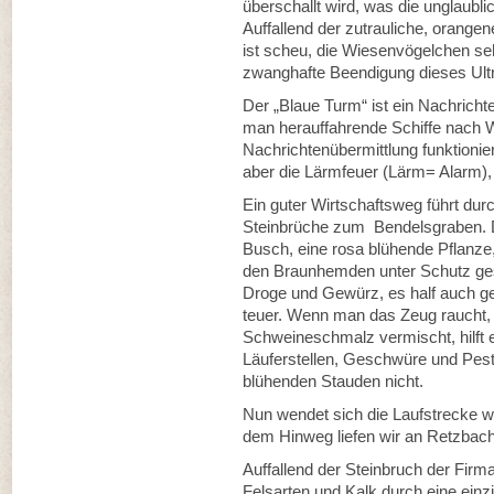
überschallt wird, was die unglaublic
Auffallend der zutrauliche, orange
ist scheu, die Wiesenvögelchen seh
zwanghafte Beendigung dieses Ultra
Der „Blaue Turm“ ist ein Nachricht
man herauffahrende Schiffe nach 
Nachrichtenübermittlung funktionie
aber die Lärmfeuer (Lärm= Alarm),
Ein guter Wirtschaftsweg führt dur
Steinbrüche zum Bendelsgraben. 
Busch, eine rosa blühende Pflanze,
den Braunhemden unter Schutz gest
Droge und Gewürz, es half auch 
teuer. Wenn man das Zeug raucht,
Schweineschmalz vermischt, hilft
Läuferstellen, Geschwüre und Pes
blühenden Stauden nicht.
Nun wendet sich die Laufstrecke w
dem Hinweg liefen wir an Retzbach
Auffallend der Steinbruch der Firm
Felsarten und Kalk durch eine ei