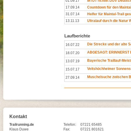
01.09.17
MTUT richtet DUV Deutsche
17.09.14
Countdown für den Maintal-
31.07.14
Helfer für Maintal-Trail ge
13.11.13
Ultralauf durch die Natur
Laufberichte
Die Strecke und der alte 
16.07.22
ABGESAGT: ERINNERST D
18.07.20
Bayerische Traillauf-Meis
13.07.19
Veitshöchheimer Sonnens
15.07.17
Muschelsuche zwischen B
27.09.14
Kontakt
Trailrunning.de
Telefon:
07221 65485
Klaus Duwe
Fax:
07221 801621