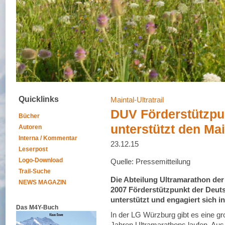
Quicklinks
Maintal-Ultratrail
DUV Förderstützpu
Bücher
unterstützt den Main
Autoren
Interna / Kommentar
23.12.15
Leserpost
Logo-Download
Quelle: Pressemitteilung
Trail-Suche
Die Abteilung Ultramarathon der
NEWS MAGAZIN
2007 Förderstützpunkt der Deuts
unterstützt und engagiert sich in
Das M4Y-Buch
In der LG Würzburg gibt es eine gr
Jahren Ultramarathons laufen. Au