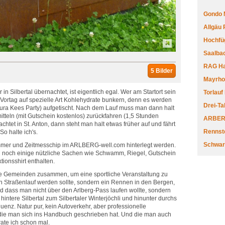
Gondo 
Allgäu
Hochfüg
Saalbac
RAG Har
5 Bilder
Mayrhofe
 in Silbertal übernachtet, ist eigentlich egal. Wer am Startort sein
Torlauf
 Vortag auf spezielle Art Kohlehydrate bunkern, denn es werden
Drei-Ta
(Sura Kees Party) aufgetischt. Nach dem Lauf muss man dann halt
mitteln (mit Gutschein kostenlos) zurückfahren (1,5 Stunden
ARBERL
htet in St. Anton, dann steht man halt etwas früher auf und fährt
Rennste
o halte ich's.
Schwar
mmer und Zeitmesschip im ARLBERG-well.com hinterlegt werden.
en noch einige nützliche Sachen wie Schwamm, Riegel, Gutschein
tionsshirt enthalten.
de Gemeinden zusammen, um eine sportliche Veranstaltung zu
in Straßenlauf werden sollte, sondern ein Rennen in den Bergen,
nd dass man nicht über den Arlberg-Pass laufen wollte, sondern
hintere Silbertal zum Silbertaler Winterjöchli und hinunter durchs
uenz. Natur pur, kein Autoverkehr, aber professionelle
, die man sich ins Handbuch geschrieben hat. Und die man auch
rrate ich schon mal.