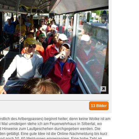
13 Bilder
estlich des Arlbergpasses) beginnt heiter, denn keine Wolke ist am
Mal umsteigen stehe ich am Feuerwehrhaus in Silbertal, wo
nd Hinweise zum Laufgeschehen durchgegeben werden. Die
n getätigt. Eine gute Idee ist die Online-Nachmeldung bis kurz
ind noch 50, 60 Meldungen eingegangen. Eine hohe Zahl an