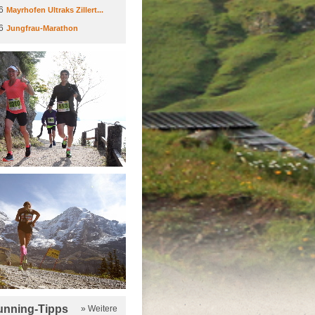
6
Mayrhofen Ultraks Zillert...
6
Jungfrau-Marathon
running-Tipps
» Weitere