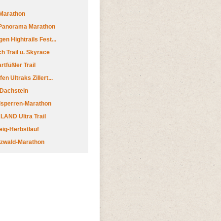
Marathon
 Panorama Marathon
en Hightrails Fest...
h Trail u. Skyrace
tfüßler Trail
n Ultraks Zillert...
 Dachstein
lsperren-Marathon
AND Ultra Trail
ig-Herbstlauf
zwald-Marathon