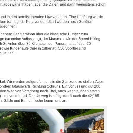
och abgewartet haben, aber die Daten sind dann wenigstens schon
 und in den bereitstehenden Lkw verladen. Eine Hüpfburg wurde
en ist möglich. Kurz vor dem Start werden noch Geltüten
ugegriffen.
rieben: Der Marathon über die klassische Distanz zum
ge (so meine Auffassung), der Marsch sowie der Speed Hiking
St. Anton über 32 Kilometer, der Panoramalauf über 20
 sowie Kinderläufe (hier in Silbertal). 550 Sportler sind
ute Zahl.
art. Wir werden aufgerufen, uns in die Startzone zu stellen. Aber
, sondern talauswärts Richtung Schruns. Ein Schuss und gut 200
den Weg von Vorarlberg nach Tirol, auch wenn auf den ersten
 total verkehrt ist. Der Umweg ist nötig, damit auch die 42,195
 Gäste und Einheimische feuern uns an.