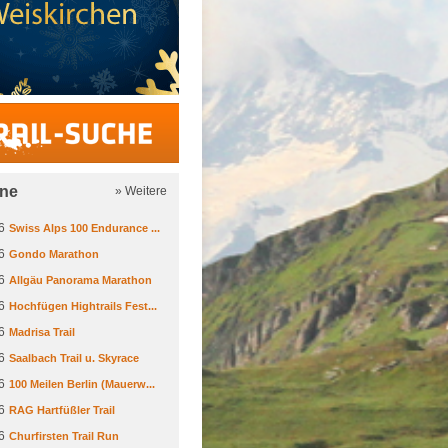
Trail-Suche
ine
» Weitere
6
Swiss Alps 100 Endurance ...
6
Gondo Marathon
6
Allgäu Panorama Marathon
6
Hochfügen Hightrails Fest...
6
Madrisa Trail
6
Saalbach Trail u. Skyrace
6
100 Meilen Berlin (Mauerw...
6
RAG Hartfüßler Trail
6
Churfirsten Trail Run