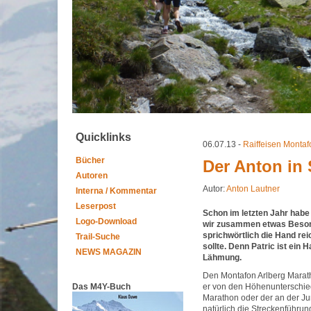
Quicklinks
06.07.13 -
Raiffeisen Montaf
Bücher
Der Anton in 
Autoren
Autor:
Anton Lautner
Interna / Kommentar
Leserpost
Schon im letzten Jahr habe 
Logo-Download
wir zusammen etwas Beson
sprichwörtlich die Hand re
Trail-Suche
sollte. Denn Patric ist ein
NEWS MAGAZIN
Lähmung.
Den Montafon Arlberg Marat
Das M4Y-Buch
er von den Höhenunterschied
Marathon oder der an der Jun
natürlich die Streckenführung