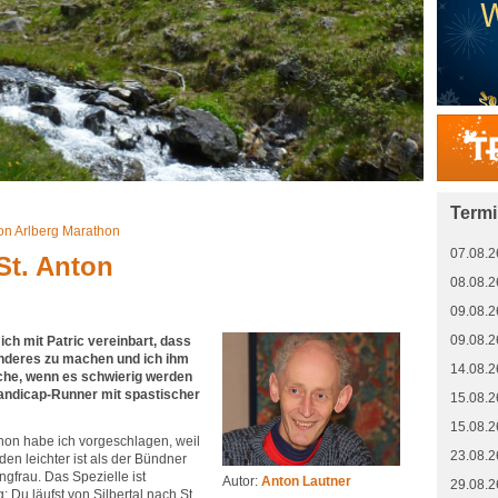
Term
on Arlberg Marathon
07.08.2
St. Anton
08.08.2
09.08.2
09.08.2
ich mit Patric vereinbart, dass
deres zu machen und ich ihm
14.08.2
iche, wenn es schwierig werden
 Handicap-Runner mit spastischer
15.08.2
15.08.2
hon habe ich vorgeschlagen, weil
23.08.2
en leichter ist als der Bündner
gfrau. Das Spezielle ist
Autor:
Anton Lautner
29.08.2
: Du läufst von Silbertal nach St.