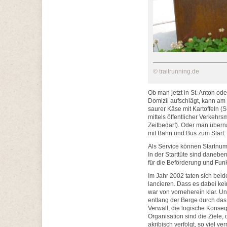
© trailrunning.de
Ob man jetzt in St. Anton oder
Domizil aufschlägt, kann am
saurer Käse mit Kartoffeln 
mittels öffentlicher Verkehrs
Zeitbedarf). Oder man übernac
mit Bahn und Bus zum Start. S
Als Service können Startnu
In der Starttüte sind daneb
für die Beförderung und Funk
Im Jahr 2002 taten sich bei
lancieren. Dass es dabei ke
war von vorneherein klar. U
entlang der Berge durch das 
Verwall, die logische Konseq
Organisation sind die Ziele
akribisch verfolgt, so viel ve