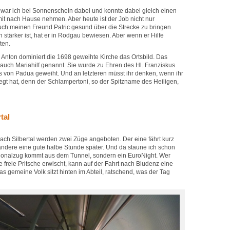
g war ich bei Sonnenschein dabei und konnte dabei gleich einen
 mit nach Hause nehmen. Aber heute ist der Job nicht nur
auch meinen Freund Patric gesund über die Strecke zu bringen.
n stärker ist, hat er in Rodgau bewiesen. Aber wenn er Hilfe
ten.
Anton dominiert die 1698 geweihte Kirche das Ortsbild. Das
 auch Mariahilf genannt. Sie wurde zu Ehren des Hl. Franziskus
s von Padua geweiht. Und an letzteren müsst ihr denken, wenn ihr
egt hat, denn der Schlampertoni, so der Spitzname des Heiligen,
tal
ach Silbertal werden zwei Züge angeboten. Der eine fährt kurz
 andere eine gute halbe Stunde später. Und da staune ich schon
gionalzug kommt aus dem Tunnel, sondern ein EuroNight. Wer
e freie Pritsche erwischt, kann auf der Fahrt nach Bludenz eine
 gemeine Volk sitzt hinten im Abteil, ratschend, was der Tag