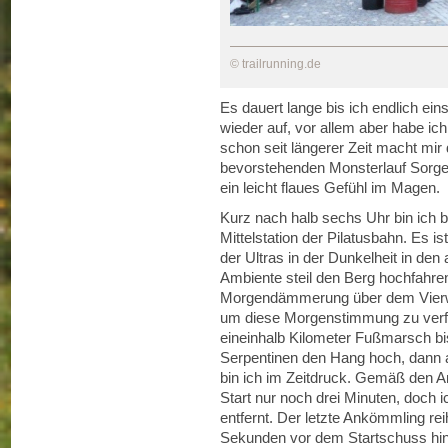
© trailrunning.de
Es dauert lange bis ich endlich ei
wieder auf, vor allem aber habe i
schon seit längerer Zeit macht mir
bevorstehenden Monsterlauf Sorge 
ein leicht flaues Gefühl im Magen.
Kurz nach halb sechs Uhr bin ich b
Mittelstation der Pilatusbahn. Es is
der Ultras in der Dunkelheit in de
Ambiente steil den Berg hochfahren
Morgendämmerung über dem Vierwal
um diese Morgenstimmung zu verfol
eineinhalb Kilometer Fußmarsch bis
Serpentinen den Hang hoch, dann au
bin ich im Zeitdruck. Gemäß den A
Start nur noch drei Minuten, doch i
entfernt. Der letzte Ankömmling rei
Sekunden vor dem Startschuss hin