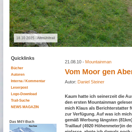
07.08.2026 - Special Event
Quicklinks
21.08.10 -
Mountainman
Bücher
Vom Moor gen Abe
Autoren
Interna / Kommentar
Autor:
Daniel Steiner
Leserpost
Logo-Download
Kaum hatte ich seinerzeit die A
Trail-Suche
den ersten Mountainman gelesen,
NEWS MAGAZIN
mich Klaus als Berichterstatter 
zur Verfügung. Auf was ich mich
gemäß Werbung längsten (81km)
Das M4Y-Buch
Traillauf (4920 Höhenmeter)in d
einlasse, ahnte ich damals noch 