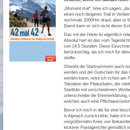
„Moment mal“, höre ich sagen, „da 
einen noch längeren Trail in Verbie
nochmals 2000Hm drauf, aber er füh
Damit kann er sich nicht dieser Ex
Das mit der Härte ist eigentlich re
Absolut hart ist das vom Tageslich
von 14,5 Stunden. Diese Einschrän
berücksichtig, als ich mich für die
stellte.
Obwohl die Startnummern auch no
werden und der Gutschein für das
werden kann, reise ich schon am F
Talstation der Pilatusbahn, der stei
Starttüte mit verschiedenem Werb
unterschreibe die Ehrenerklärung,
welches auch eine Pflichtausrüstun
Bevor ich mich in die für eine be
in Alpnach zurückziehe, habe ich n
vergrößernden Kreis von Bekannte
leckerer Pastagerichte gemütlich n