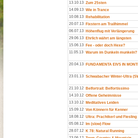
13.10.13
Zum 25sten
14.09.13
Wie in Trance
10.08.13
Rehabilitation
20.07.13
Fixstern am Trailhimmel
06.07.13
Höhenflug mit Verlängerung
29.06.13
Ehrlich währt am längsten
15.06.13
Fee - oder doch Hexe?
11.05.13
Warum im Dunkeln munkeln?
20.04.13
FUNDAMENTA EIVS IN MONT
23.01.13
Schwabacher Winter-Ultra (
21.10.12
Belfortrail: Belfortissimo
14.10.12
Offene Geheimnisse
13.10.12
Meditatives Leiden
15.09.12
Von Könnern für Kenner
18.08.12
Ultra: Prachtkerl und Fiesling
05.08.12
Im (slow) Flow
28.07.12
K 78: Natural Running
23.06.12