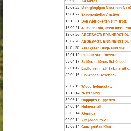
09.07.22
Ad fontes
19.03.22
Mehrgängiges Marathon-Men
14.01.22
Exponentieller Anstieg
10.10.21
Den Widrigkeiten zum Trotz
18.09.21
Je mehr Trail, umso mehr Pa
18.07.20
ABGESAGT: ERINNERST DU D
18.07.20
ABGESAGT: ERINNERST DU D
11.01.20
Aller guten Dinge sind drei
12.01.19
Plessur statt Blessur
30.04.17
Schön, schöner, Schönbuch
07.01.17
Endlich einmal (Halbmarathon
30.04.16
Ein langes Geschenk
25.07.15
Wiederholungstäter
18.10.14
''Patschifig''
30.08.14
Happiges Häppchen
24.08.14
Heimvorteil
28.06.14
Atemlos
09.03.14
Vitaparcours 2.0
15.02.14
Ganz großes Kino