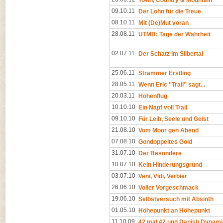
Town, Country & Mountain
09.10.11
Der Lohn für die Treue
08.10.11
Mit (De)Mut voran
28.08.11
UTMB: Tage der Wahrheit
02.07.11
Der Schatz im Silbertal
25.06.11
Strammer Erstling
28.05.11
Wenn Eric ''Trail'' sagt...
20.03.11
Höhenflug
10.10.10
Ein Napf voll Trail
09.10.10
Für Leib, Seele und Geist
21.08.10
Vom Moor gen Abend
07.08.10
Gondoppeltes Gold
31.07.10
Der Besondere
10.07.10
Kein Hinderungsgrund
03.07.10
Veni, Vidi, Verbier
26.06.10
Voller Vorgeschmack
19.06.10
Selbstversuch mit Absinth
01.05.10
Höhepunkt an Höhepunkt
11.10.09
42 mal 42 und Danish Dynami