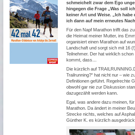
schmeichelt zwar dem Ego ungem
hingegen die Frage „Was soll ic
keiner Art und Weise. „Ich habe
ich dann auf mein erneutes Nac
Für den Napf Marathon trifft das z
die Heimat meiner Mutter, ins Emm
organisiert einen Marathon auf wu
Landschaft und sorgt sich mit 16 
Teilnehmer. Der hat wirklich schon
kommt, dass…
Die kürzlich auf TRAILRUNNING.D
Trailrunning?“ hat nicht nur – wie 
Definitionen geführt. Regelrechte 
obwohl gar nie zur Diskussion sta
dazugezählt werden kann.
Egal, was andere dazu meinen, für 
Marathon. Da ändert in meiner Beur
Strecke nichts, welches auf Aspha
Günther K. es kürzlich ausgedrückt