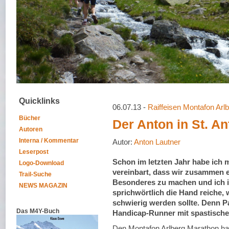
Quicklinks
06.07.13 -
Raiffeisen Montafon Arl
Bücher
Der Anton in St. An
Autoren
Interna / Kommentar
Autor:
Anton Lautner
Leserpost
Schon im letzten Jahr habe ich m
Logo-Download
vereinbart, dass wir zusammen 
Trail-Suche
Besonderes zu machen und ich 
NEWS MAGAZIN
sprichwörtlich die Hand reiche,
schwierig werden sollte. Denn Pat
Das M4Y-Buch
Handicap-Runner mit spastisch
Den Montafon Arlberg Marathon ha