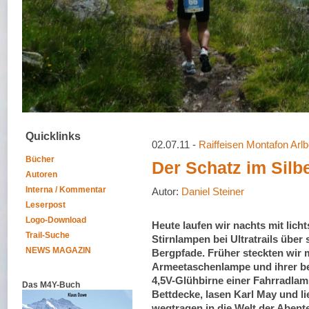
Quicklinks
02.07.11 -
Raiffeisen Montafon Arl
Bücher
Der Schatz im Silbe
Autoren
Interna / Kommentar
Autor:
Daniel Steiner
Leserpost
Logo-Download
Heute laufen wir nachts mit lich
Trail-Suche
Stirnlampen bei Ultratrails über 
NEWS MAGAZIN
Bergpfade. Früher steckten wir m
Armeetaschenlampe und ihrer b
4,5V-Glühbirne einer Fahrradlam
Das M4Y-Buch
Bettdecke, lasen Karl May und l
wegtragen in die Welt der Abent