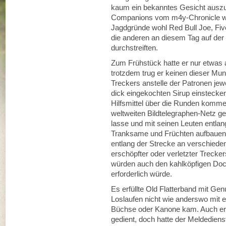
kaum ein bekanntes Gesicht auszu
Companions vom m4y-Chronicle wa
Jagdgründe wohl Red Bull Joe, Five
die anderen an diesem Tag auf de
durchstreiften.
Zum Frühstück hatte er nur etwas 
trotzdem trug er keinen dieser Muni
Treckers anstelle der Patronen jew
dick eingekochten Sirup einstecken
Hilfsmittel über die Runden komme
weltweiten Bildtelegraphen-Netz g
lasse und mit seinen Leuten entlan
Tranksame und Früchten aufbauen 
entlang der Strecke an verschied
erschöpfter oder verletzter Trecke
würden auch den kahlköpfigen Doc i
erforderlich würde.
Es erfüllte Old Flatterband mit 
Loslaufen nicht wie anderswo mit 
Büchse oder Kanone kam. Auch er 
gedient, doch hatte der Meldediens