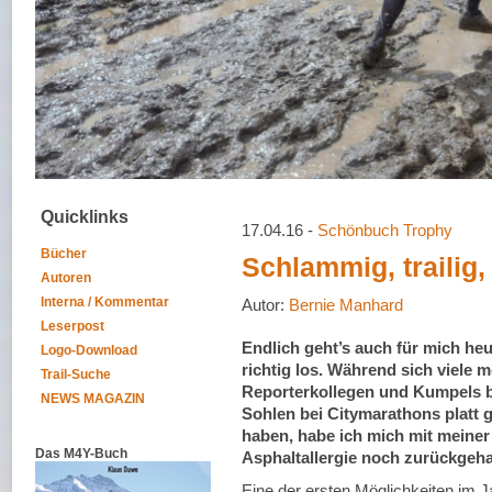
Quicklinks
17.04.16 -
Schönbuch Trophy
Bücher
Schlammig, trailig
Autoren
Interna / Kommentar
Autor:
Bernie Manhard
Leserpost
Endlich geht’s auch für mich he
Logo-Download
richtig los. Während sich viele m
Trail-Suche
Reporterkollegen und Kumpels b
NEWS MAGAZIN
Sohlen bei Citymarathons platt 
haben, habe ich mich mit meine
Das M4Y-Buch
Asphaltallergie noch zurückgeha
Eine der ersten Möglichkeiten im J