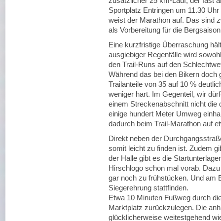
zusätzlicher 25 km-Lauf, der fas
Sportplatz Entringen um 11.30 Uhr
weist der Marathon auf. Das sind 
als Vorbereitung für die Bergsaison
Eine kurzfristige Überraschung hält
ausgiebiger Regenfälle wird sowoh
den Trail-Runs auf den Schlechtwet
Während das bei den Bikern doch g
Trailanteile von 35 auf 10 % deutlich
weniger hart. Im Gegenteil, wir dür
einem Streckenabschnitt nicht die
einige hundert Meter Umweg einhan
dadurch beim Trail-Marathon auf e
Direkt neben der Durchgangsstraße 
somit leicht zu finden ist. Zudem g
der Halle gibt es die Startunterlag
Hirschlogo schon mal vorab. Dazu 
gar noch zu frühstücken. Und am E
Siegerehrung stattfinden.
Etwa 10 Minuten Fußweg durch die 
Marktplatz zurückzulegen. Die anh
glücklicherweise weitestgehend wie