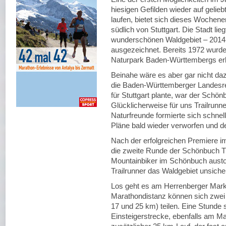
hiesigen Gefilden wieder auf geliebt
laufen, bietet sich dieses Wochene
südlich von Stuttgart. Die Stadt l
wunderschönen Waldgebiet – 2014 
ausgezeichnet. Bereits 1972 wurd
Naturpark Baden-Württembergs erk
Beinahe wäre es aber gar nicht da
die Baden-Württemberger Landesr
für Stuttgart plante, war der Schö
Glücklicherweise für uns Trailrun
Naturfreunde formierte sich schnell
Pläne bald wieder verworfen und d
Nach der erfolgreichen Premiere i
die zweite Runde der Schönbuch T
Mountainbiker im Schönbuch austo
Trailrunner das Waldgebiet unsich
Los geht es am Herrenberger Mark
Marathondistanz können sich zwei 
17 und 25 km) teilen. Eine Stunde 
Einsteigerstrecke, ebenfalls am Mar