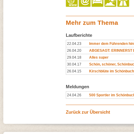
Mehr zum Thema
Laufberichte
22.04.23
Immer dem Führenden hin
26.04.20
ABGESAGT: ERINNERST D
29.04.18
Alles super
30.04.17
Schön, schöner, Schönbu
26.04.15
Kirschblüte im Schönbuch
Meldungen
24.04.26
500 Sportler im Schönbuch
Zurück zur Übersicht