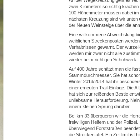
An der Wegekreuzung geht es rech
zwei Kilometern so richtig krachen l
100 Höhenmeter müssen dabei im D
nächsten Kreuzung sind wir unten 
der Neuen Weinsteige über die ann
Eine willkommene Abwechslung bie
weiblichen Streckenposten werden 
Verhältnissen gewarnt. Der wurzeli
werden mir zwar nicht alle zustimm
wieder beim richtigen Schuhwerk.
Auf 400 Jahre schätzt man die fas
Stammdurchmesser. Sie hat schon 
Winter 2013/2014 hat ihr besonders
einer erneuten Trail-Einlage. Die A
hat sich zur reißenden Bestie entwi
unliebsame Herausforderung. Nein,
einem kleinen Sprung darüber.
Bei km 33 überqueren wir die Herre
freiwilligen Helfern und der Polizei
überwiegend Forststraßen beendet.
die Streckentafel. Ein Zeitlimit ist 