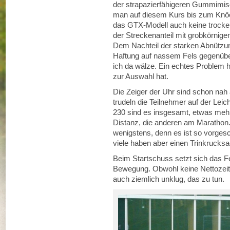
der strapazierfähigeren Gummimi
man auf diesem Kurs bis zum Knöc
das GTX-Modell auch keine trocke
der Streckenanteil mit grobkörnig
Dem Nachteil der starken Abnützung
Haftung auf nassem Fels gegenüber
ich da wälze. Ein echtes Problem ha
zur Auswahl hat.
Die Zeiger der Uhr sind schon nah a
trudeln die Teilnehmer auf der Leic
230 sind es insgesamt, etwas mehr a
Distanz, die anderen am Marathon. 
wenigstens, denn es ist so vorgesc
viele haben aber einen Trinkrucksa
Beim Startschuss setzt sich das F
Bewegung. Obwohl keine Nettozeit
auch ziemlich unklug, das zu tun.