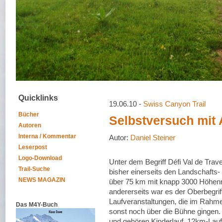
Quicklinks
19.06.10 -
Swiss Canyon Trail
Bücher
Selbstversuch mit 
Autoren
Interna / Kommentar
Autor:
Daniel Steiner
Leserpost
Logo-Download
Unter dem Begriff Défi Val de Tra
Trail-Suche
bisher einerseits den Landschafts-
NEWS MAGAZIN
über 75 km mit knapp 3000 Höhen
andererseits war es der Oberbegriff 
Laufveranstaltungen, die im Rahme
Das M4Y-Buch
sonst noch über die Bühne gingen
und gehören Kinderlauf, 12km-Lau