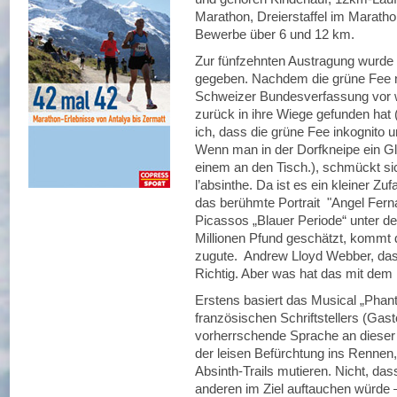
Marathon, Dreierstaffel im Maratho
Bewerbe über 6 und 12 km.
Zur fünfzehnten Austragung wurde 
gegeben. Nachdem die grüne Fee 
Schweizer Bundesverfassung vor w
zurück in ihre Wiege gefunden hat 
ich, dass die grüne Fee inkognito
Wenn man in der Dorfkneipe ein Gla
einem an den Tisch.), schmückt sic
l’absinthe. Da ist es ein kleiner 
das berühmte Portrait "Angel Ferna
Picassos „Blauer Periode“ unter d
Millionen Pfund geschätzt, kommt
zugute. Andrew Lloyd Webber, das
Richtig. Aber was hat das mit dem 
Erstens basiert das Musical „Pha
französischen Schriftstellers (Gas
vorherrschende Sprache an dieser 
der leisen Befürchtung ins Renne
Absinth-Trails mutieren. Nicht, das
anderen im Ziel auftauchen würde 