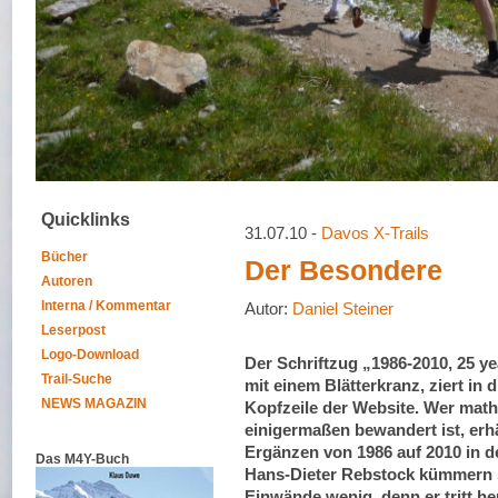
Quicklinks
31.07.10 -
Davos X-Trails
Bücher
Der Besondere
Autoren
Interna / Kommentar
Autor:
Daniel Steiner
Leserpost
Logo-Download
Der Schriftzug „1986-2010, 25 ye
Trail-Suche
mit einem Blätterkranz, ziert in 
NEWS MAGAZIN
Kopfzeile der Website. Wer mat
einigermaßen bewandert ist, erh
Ergänzen von 1986 auf 2010 in de
Das M4Y-Buch
Hans-Dieter Rebstock kümmern 
Einwände wenig, denn er tritt 