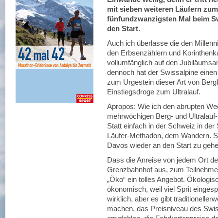
mit sieben weiteren Läufern zum
fünfundzwanzigsten Mal beim Sw
den Start.
Auch ich überlasse die den Mille
den Erbsenzählern und Korinthenk
vollumfänglich auf den Jubiläumsanl
dennoch hat der Swissalpine einen 
zum Urgestein dieser Art von Berg
Einstiegsdroge zum Ultralauf.
Apropos: Wie ich den abrupten We
mehrwöchigen Berg- und Ultralauf-
Statt einfach in der Schweiz in de
Läufer-Methadon, dem Wandern. Sc
Davos wieder an den Start zu gehe
Dass die Anreise von jedem Ort de
Grenzbahnhof aus, zum Teilnehmerp
„Öko“ ein tolles Angebot. Ökologisch
ökonomisch, weil viel Sprit eingesp
wirklich, aber es gibt traditionelle
machen, das Preisniveau des Swiss