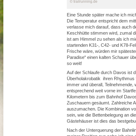
© trailrunning.de
Eine Stunde später mache ich mich 
Die Temperatur entspricht dem mit
verlasse mich darauf, dass auch de
Keschhütte stimmen wird, zumal die
ist am Himmel zu sehen als ich m
startenden K31-, C42- und K78-Fel
Frische wäre, würden mir späteste
Paradise“ einen kalten Schauer üb
so weit!
Auf der Schlaufe durch Davos ist d
Überholakrobatik ihren Rhythmus f
immer und überall, Teilnehmende, 
entsprechend weit vorne im Startfel
Kilometern bis zum Bahnhof Davos-
Zuschauern gesäumt. Zahlreiche A
auszumachen. Die Kombination von 
sein, wie die Bettenbelegung an d
Gästehäuser ist dies das bestge
Nach der Unterquerung der Bahnlini