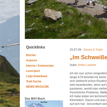
Quicklinks
25.07.09 -
Davos X-Trails
Bücher
„Im Schweiße 
Autoren
Autor:
Anton Lautner
Interna / Kommentar
Leserpost
Ich bin nun schon eingestimm
Logo-Download
lange K78 bereitet mir keine
sich vielleicht schon Routine
Trail-Suche
nein beantworten, denn auf d
NEWS MAGAZIN
passieren, womit man viellei
Persönliche Probleme, Wetter
Ich habe leider ein technis
Das M4Y-Buch
Kilometern. Davon und was e
auf sich hat - lest einfach wei