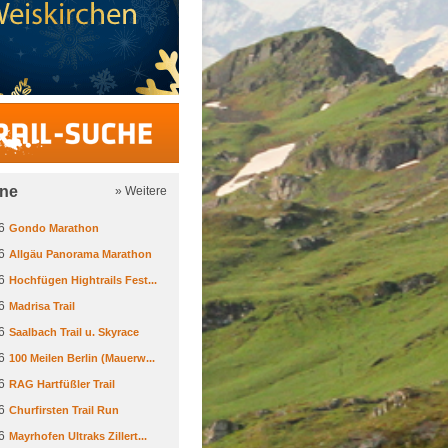
Trail-Suche
ine
» Weitere
6
Gondo Marathon
6
Allgäu Panorama Marathon
6
Hochfügen Hightrails Fest...
6
Madrisa Trail
6
Saalbach Trail u. Skyrace
6
100 Meilen Berlin (Mauerw...
6
RAG Hartfüßler Trail
6
Churfirsten Trail Run
6
Mayrhofen Ultraks Zillert...