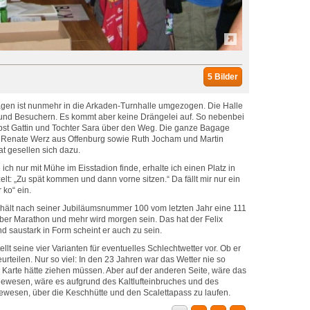
5 Bilder
agen ist nunmehr in die Arkaden-Turnhalle umgezogen. Die Halle
ern und Besuchern. Es kommt aber keine Drängelei auf. So nebenbei
ebst Gattin und Tochter Sara über den Weg. Die ganze Bagage
ie Renate Werz aus Offenburg sowie Ruth Jocham und Martin
t gesellen sich dazu.
ich nur mit Mühe im Eisstadion finde, erhalte ich einen Platz in
elt: „Zu spät kommen und dann vorne sitzen.“ Da fällt mir nur ein
 ko“ ein.
hält nach seiner Jubiläumsnummer 100 vom letzten Jahr eine 111
über Marathon und mehr wird morgen sein. Das hat der Felix
d saustark in Form scheint er auch zu sein.
ellt seine vier Varianten für eventuelles Schlechtwetter vor. Ob er
eurteilen. Nur so viel: In den 23 Jahren war das Wetter nie so
 Karte hätte ziehen müssen. Aber auf der anderen Seite, wäre das
ewesen, wäre es aufgrund des Kaltlufteinbruches und des
wesen, über die Keschhütte und den Scalettapass zu laufen.