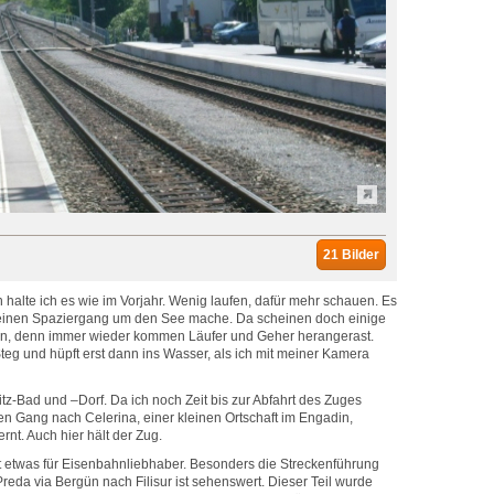
21 Bilder
halte ich es wie im Vorjahr. Wenig laufen, dafür mehr schauen. Es
h einen Spaziergang um den See mache. Da scheinen doch einige
ten, denn immer wieder kommen Läufer und Geher herangerast.
teg und hüpft erst dann ins Wasser, als ich mit meiner Kamera
tz-Bad und –Dorf. Da ich noch Zeit bis zur Abfahrt des Zuges
en Gang nach Celerina, einer kleinen Ortschaft im Engadin,
ernt. Auch hier hält der Zug.
t etwas für Eisenbahnliebhaber. Besonders die Streckenführung
eda via Bergün nach Filisur ist sehenswert. Dieser Teil wurde