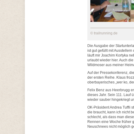
© trailrunning.de
Die Ausgabe der Startunterl
ist gut gefüllt mit Ausstell
läuft mir Joachim Kortyka n
urlaubt wieder hier. Auch d
Wildmoser aus meiner Heima
Auf der Pressekonferenz, die 
der ersten Reihe. Klaus frozz
oberbayerisches „wer ko, der
Felix Benz aus Heerbrugg er
dieses Jahr. Sein 111. Lauf 
wieder sauber hingekriegt un
OK-Präsident Andrea Tuffli st
die braucht, kann ich nicht b
schlecht, als dass man diese
Rennen eine Woche früher g
Neuschnees nicht möglich ge