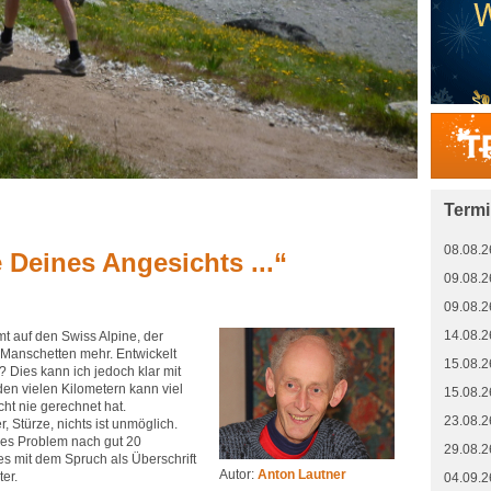
Term
08.08.2
Deines Angesichts ...“
09.08.2
09.08.2
14.08.2
t auf den Swiss Alpine, der
 Manschetten mehr. Entwickelt
15.08.2
? Dies kann ich jedoch klar mit
en vielen Kilometern kann viel
15.08.2
cht nie gerechnet hat.
23.08.2
, Stürze, nichts ist unmöglich.
ches Problem nach gut 20
29.08.2
s mit dem Spruch als Überschrift
Autor:
Anton Lautner
ter.
04.09.2