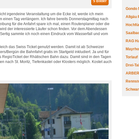
5 Bilder
Gondo 
cht irgendeine Veranstaltung um die Ecke ist, werde ich mein
Allgäu
einen Tag verlängern. Ich fahre bereits Donnerstagmittag nach
ibung für die Anfahrt spare ich mal, einen Routenplaner oder die
Hochfüg
rd der interessierte Läufer schon finden. Vor dem Abendessen
Saalbac
 Sertig sammle ich noch einen Eindruck vom Wasserfall und vom
RAG Har
 gleich das Swiss Ticket genutzt werden. Damit ist ab Schweizer
Mayrhofe
rs/Bergün die Bahnfahrt gratis im Startgeld inkludiert. Ja und für
as RegioTicket der Rhätischen Bahn dazu. Damit sind in den Tagen
Torlauf
n nach St. Moritz, Tiefenkastel oder Klosters möglich. Kostet auch
Drei-Ta
ARBERL
Rennste
Schwar