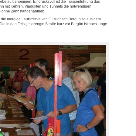
rbe aufgenommen. Eindrucksvoll ist die Trassenführung das
Bahn mit Kehren, Viadukten und Tunnels die notwendigen
s ohne Zahnstangenantrieb.
h die morgige Laufstrecke von Filisur nach Bergün so aus dem
Die in den Fels gesprengte Straße kurz vor Bergün ist noch lange