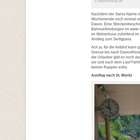
© trailrunning.de
Nachdem der Swiss Alpine ni
Wochenende noch einmal um 
Davos. Eine Streckenbeschre
Bahnverbindungen im www wi
im Walserhuus zuhinterst im
Anstieg zum Sertigpass.
Ach ja, für die Anfahrt kann
Grenze bis nach Davos/Kloste
die Urlauber gibt es noch d
vor und nach dem Lauf Fahrte
keinen Rappen extra.
Ausflug nach St. Moritz