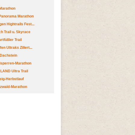
Marathon
 Panorama Marathon
en Hightrails Fest...
h Trail u. Skyrace
tfüßler Trail
n Ultraks Zillert...
 Dachstein
lsperren-Marathon
AND Ultra Trail
ig-Herbstlauf
zwald-Marathon