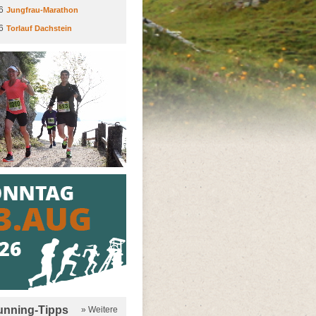
6
Jungfrau-Marathon
6
Torlauf Dachstein
running-Tipps
» Weitere