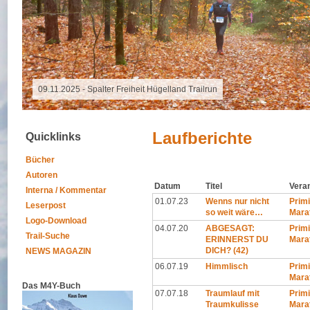
16.10.2025 - Grand Raid Reunion
Laufberichte
Quicklinks
Bücher
Autoren
Datum
Titel
Vera
Interna / Kommentar
01.07.23
Wenns nur nicht
Primi
Leserpost
so weit wäre…
Mara
Logo-Download
04.07.20
ABGESAGT:
Primi
Trail-Suche
ERINNERST DU
Mara
DICH? (42)
NEWS MAGAZIN
06.07.19
Himmlisch
Primi
Mara
Das M4Y-Buch
07.07.18
Traumlauf mit
Primi
Traumkulisse
Mara