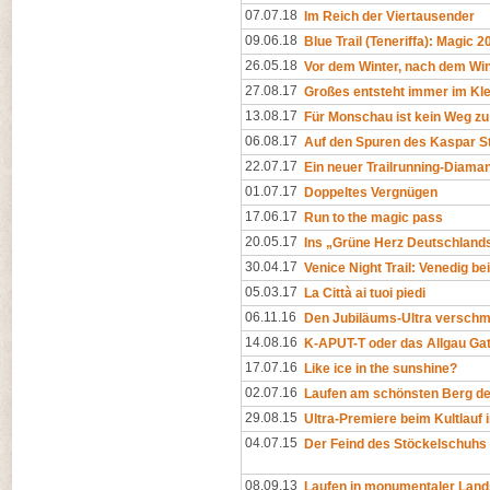
07.07.18
Im Reich der Viertausender
09.06.18
Blue Trail (Teneriffa): Magic 2
26.05.18
Vor dem Winter, nach dem Win
27.08.17
Großes entsteht immer im Kl
13.08.17
Für Monschau ist kein Weg zu
06.08.17
Auf den Spuren des Kaspar S
22.07.17
Ein neuer Trailrunning-Diama
01.07.17
Doppeltes Vergnügen
17.06.17
Run to the magic pass
20.05.17
Ins „Grüne Herz Deutschland
30.04.17
Venice Night Trail: Venedig be
05.03.17
La Città ai tuoi piedi
06.11.16
Den Jubiläums-Ultra versch
14.08.16
K-APUT-T oder das Allgau Ga
17.07.16
Like ice in the sunshine?
02.07.16
Laufen am schönsten Berg de
29.08.15
Ultra-Premiere beim Kultlauf
04.07.15
Der Feind des Stöckelschuhs
08.09.13
Laufen in monumentaler Land