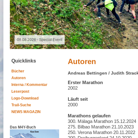
08.08.2026 - Special Event
Autoren
Quicklinks
Bücher
Andreas Bettingen / Judith Strac
Autoren
Erster Marathon
Interna / Kommentar
2002
Leserpost
Logo-Download
Läuft seit
2000
Trail-Suche
NEWS MAGAZIN
Marathons gelaufen
300. Málaga Marathon 15.12.2024
275. Bilbao Marathon 21.10.2023
Das M4Y-Buch
250. Verona Marathon 20.11.2022
200. Dreiburgenland 24.10.2020