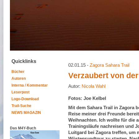
Quicklinks
02.01.15 -
Zagora Sahara Trail
Bücher
Verzaubert von der
Autoren
Interna / Kommentar
Autor:
Nicola Wahl
Leserpost
Fotos: Joe Kelbel
Logo-Download
Trail-Suche
Mit dem Sahara Trail in Zagora 
NEWS MAGAZIN
Reise meiner drei Freunde berei
Weihnachten. Ich wollte für die
Trainingsläufe nachreisen und J
Das M4Y-Buch
Luitgard bei Zagora treffen, um 
Wüstenrundtour zu starten. Nach