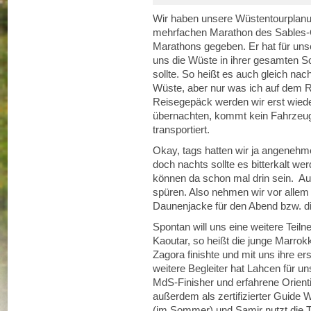
Wir haben unsere Wüstentourplanu
mehrfachen Marathon des Sables-
Marathons gegeben. Er hat für uns
uns die Wüste in ihrer gesamten Sc
sollte. So heißt es auch gleich na
Wüste, aber nur was ich auf dem R
Reisegepäck werden wir erst wied
übernachten, kommt kein Fahrzeug
transportiert.
Okay, tags hatten wir ja angeneh
doch nachts sollte es bitterkalt we
können da schon mal drin sein. Au
spüren. Also nehmen wir vor alle
Daunenjacke für den Abend bzw. di
Spontan will uns eine weitere Teil
Kaoutar, so heißt die junge Marrok
Zagora finishte und mit uns ihre er
weitere Begleiter hat Lahcen für un
MdS-Finisher und erfahrene Orienti
außerdem als zertifizierter Guide 
(im Sommer) und Samir nutzt die To