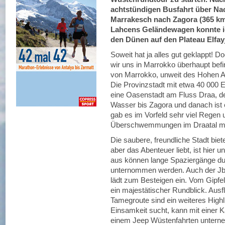
achtstündigen Busfahrt über Na
Marrakesch nach Zagora (365 km)
Lahcens Geländewagen konnte ic
den Dünen auf den Plateau Elfay
Soweit hat ja alles gut geklappt! 
wir uns in Marrokko überhaupt bef
von Marrokko, unweit des Hohen At
Die Provinzstadt mit etwa 40 000 
eine Oasenstadt am Fluss Draa, de
Wasser bis Zagora und danach ist 
gab es im Vorfeld sehr viel Regen
Überschwemmungen im Draatal mit
Die saubere, freundliche Stadt biet
aber das Abenteuer liebt, ist hier 
aus können lange Spaziergänge d
unternommen werden. Auch der Jbe
lädt zum Besteigen ein. Vom Gipfel
ein majestätischer Rundblick. Aus
Tamegroute sind ein weiteres Highl
Einsamkeit sucht, kann mit einer 
einem Jeep Wüstenfahrten untern