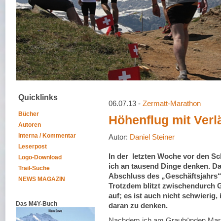
Quicklinks
06.07.13 -
Zermatt-Marathon
Bücher
Höhenflug mit Ver
Autoren
Interna / Kommentar
Autor:
Daniel Steiner
Leserpost
In der letzten Woche vor den Sc
Logo-Download
ich an tausend Dinge denken. D
Trail-Suche
Abschluss des „Geschäftsjahrs“
NEWS MAGAZIN
Trotzdem blitzt zwischendurch 
auf; es ist auch nicht schwierig
Das M4Y-Buch
daran zu denken.
Nachdem ich am Graubünden Mar