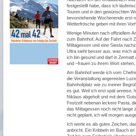
festgestellt habe, dass ich läuferis
Touren und in den gewünschten Wo
bevorstehende Wochenende erst re
Wetterfrösche geben mit ihren Vor
Wenige Minuten nach offiziellem Ar
zum Bahnhof. Auf der Fahrt nach Ze
Mittagessen und eine Siesta nachz
Ultra sieht besser aus, was mich a
ich bin gesund und darf in Zermat
und –frauen zu ihrem Wort stehen, 
Am Bahnhof werde ich vom Chefredak
die Veranstaltung angereisten Lu
Bahnhofplatz wie zu meiner Begrüßu
es gut. Weil ich erst spät anreise, 
Niklaus abgeholt und mit dem Guts
Festzelt nebenan leckere Pasta, di
das Mittagessen noch nicht lange zu
nicht geplant, ich will morgen ausg
Ich werte es als gutes Zeichen, da
anbricht. Ein Kribbeln im Bauch is