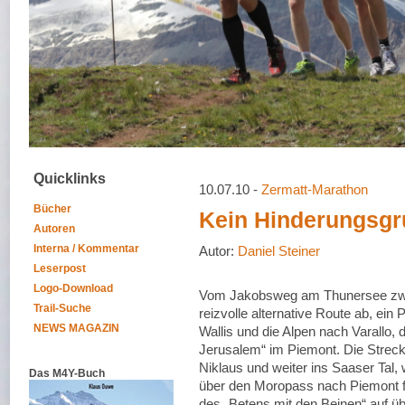
Quicklinks
10.07.10 -
Zermatt-Marathon
Bücher
Kein Hinderungsg
Autoren
Interna / Kommentar
Autor:
Daniel Steiner
Leserpost
Logo-Download
Vom Jakobsweg am Thunersee zwe
Trail-Suche
reizvolle alternative Route ab, ein
NEWS MAGAZIN
Wallis und die Alpen nach Varallo
Jerusalem“ im Piemont. Die Strecke
Niklaus und weiter ins Saaser Tal
Das M4Y-Buch
über den Moropass nach Piemont 
des „Betens mit den Beinen“ auf ü