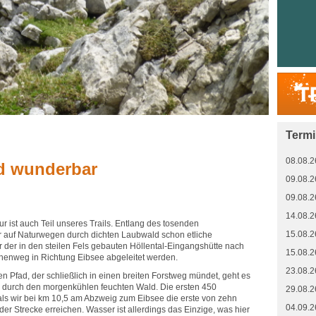
Term
08.08.2
nd wunderbar
09.08.2
09.08.2
14.08.2
ur ist auch Teil unseres Trails. Entlang des tosenden
15.08.2
auf Naturwegen durch dichten Laubwald schon etliche
r der in den steilen Fels gebauten Höllental-Eingangshütte nach
15.08.2
henweg in Richtung Eibsee abgeleitet werden.
23.08.2
n Pfad, der schließlich in einen breiten Forstweg mündet, geht es
er durch den morgenkühlen feuchten Wald. Die ersten 450
29.08.2
als wir bei km 10,5 am Abzweig zum Eibsee die erste von zehn
04.09.2
der Strecke erreichen. Wasser ist allerdings das Einzige, was hier