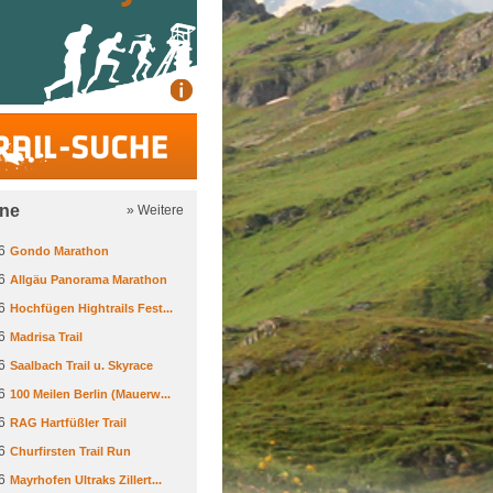
Trail-Suche
ine
» Weitere
6
Gondo Marathon
6
Allgäu Panorama Marathon
6
Hochfügen Hightrails Fest...
6
Madrisa Trail
6
Saalbach Trail u. Skyrace
6
100 Meilen Berlin (Mauerw...
6
RAG Hartfüßler Trail
6
Churfirsten Trail Run
6
Mayrhofen Ultraks Zillert...