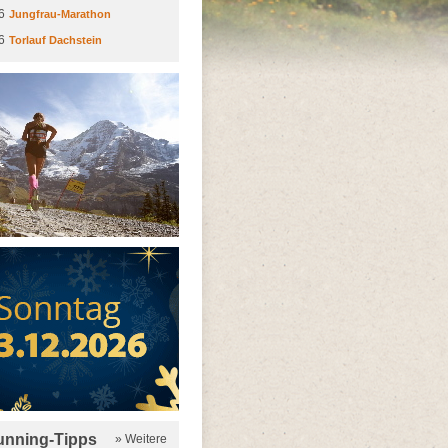
6
Jungfrau-Marathon
6
Torlauf Dachstein
running-Tipps
» Weitere