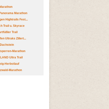
Marathon
 Panorama Marathon
en Hightrails Fest...
h Trail u. Skyrace
tfüßler Trail
n Ultraks Zillert...
 Dachstein
lsperren-Marathon
AND Ultra Trail
ig-Herbstlauf
zwald-Marathon