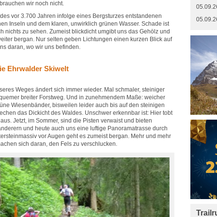
 brauchen wir noch nicht.
05.09.2
e des vor 3.700 Jahren infolge eines Bergsturzes entstandenen
05.09.2
nen Inseln und dem klaren, unwirklich grünen Wasser. Schade ist
h nichts zu sehen. Zumeist blickdicht umgibt uns das Gehölz und
eiter bergan. Nur selten geben Lichtungen einen kurzen Blick auf
uns daran, wo wir uns befinden.
die Ehrwalder Skiwelt
eres Weges ändert sich immer wieder. Mal schmaler, steiniger
bequemer breiter Forstweg. Und in zunehmendem Maße: weicher
rüne Wiesenbänder, bisweilen leider auch bis auf den steinigen
echen das Dickicht des Waldes. Unschwer erkennbar ist: Hier tobt
 aus. Jetzt, im Sommer, sind die Pisten verwaist und bieten
derern und heute auch uns eine luftige Panoramatrasse durch
tersteinmassiv vor Augen geht es zumeist bergan. Mehr und mehr
chen sich daran, den Fels zu verschlucken.
Trail