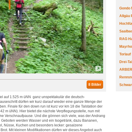
Gondo 
Allgäu
Hochfüg
Saalbac
RAG Har
Mayrhofe
Torlauf
Drei-Ta
ARBERL
Rennste
8 Bilder
Schwar
ffel auf 1.525 m üNN ganz unspektakulär die deutsch-
Sauseschritt dürfen wir kurz darauf wieder eine ganze Menge der
. Finale für den down run ist kurz vor km 18 die Talstation der
2 m üNN). Hier bietet die nächste Verpflegungsstelle, nun mit
 eine Verschnaufpause. Und die gönnen sich viele, was der Andrang
. Geboten werden Wasser und ein Isogetränk, dazu Bananen,
el, Nüsse, Kuchen und besonders lecker: gesalzene
Brot. Mit kleinen Modifikationen dürfen wir dieses Angebot auch