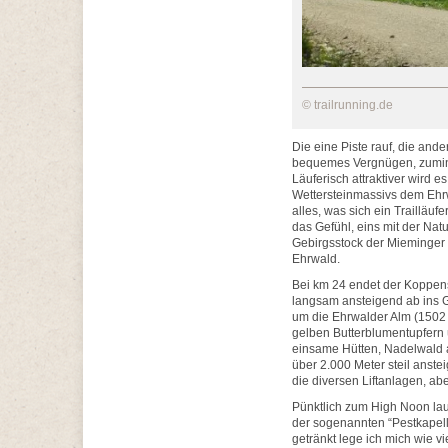
© trailrunning.de
Die eine Piste rauf, die ande
bequemes Vergnügen, zumind
Läuferisch attraktiver wird 
Wettersteinmassivs dem Ehr
alles, was sich ein Trailläu
das Gefühl, eins mit der Nat
Gebirgsstock der Mieminger 
Ehrwald.
Bei km 24 endet der Koppen
langsam ansteigend ab ins G
um die Ehrwalder Alm (1502 
gelben Butterblumentupfern 
einsame Hütten, Nadelwald a
über 2.000 Meter steil anste
die diversen Liftanlagen, abe
Pünktlich zum High Noon lau
der sogenannten “Pestkapelle
getränkt lege ich mich wie v