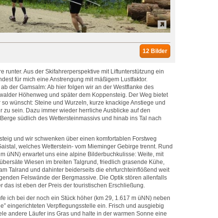
12 Bilder
re runter. Aus der Skifahrerperspektive mit Liftunterstützung ein
est für mich eine Anstrengung mit mäßigem Lustfaktor.
es ab der Gamsalm: Ab hier folgen wir an der Westflanke des
walder Höhenweg und später dem Koppensteig. Der Weg bietet
fer so wünscht: Steine und Wurzeln, kurze knackige Anstiege und
ur zu sein. Dazu immer wieder herrliche Ausblicke auf den
Berge südlich des Wettersteinmassivs und hinab ins Tal nach
steig und wir schwenken über einen komfortablen Forstweg
aistal, welches Wetterstein- vom Mieminger Gebirge trennt. Rund
m üNN) erwartet uns eine alpine Bilderbuchkulisse: Weite, mit
übersäte Wiesen im breiten Talgrund, friedlich grasende Kühe,
m Talrand und dahinter beiderseits die ehrfurchteinflößend weit
igenden Felswände der Bergmassive. Die Optik stören allenfalls
r das ist eben der Preis der touristischen Erschließung.
fe ich bei der noch ein Stück höher (km 29, 1.617 m üNN) neben
” eingerichteten Verpflegungsstelle ein. Frisch und ausgiebig
iele andere Läufer ins Gras und halte in der warmen Sonne eine