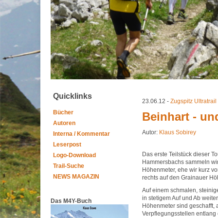
Quicklinks
23.06.12 -
Zugspitz Ultratrail
Bücher
Beinhart - u
Autoren
Autor:
Klaus Sobirey
Interna / Kommentar
Leserpost
Das erste Teilstück dieser To
Logo-Download
Hammersbachs sammeln wir 
Trail-Suche
Höhenmeter, ehe wir kurz vo
NEWS MAGAZIN
rechts auf den Grainauer Hö
Auf einem schmalen, steinige
in stetigem Auf und Ab weit
Das M4Y-Buch
Höhenmeter sind geschafft, 
Verpflegungsstellen entlang 