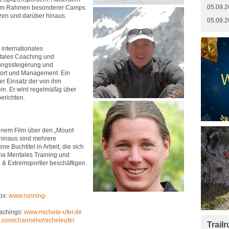
05.09.2
n im Rahmen besonderer Camps
zen und darüber hinaus.
05.09.2
 internationales
tales Coaching und
ungssteigerung und
ort und Management. Ein
er Einsatz der von ihm
in. Er wird regelmäßig über
berichten.
einem Film über den „Mount
 hinaus sind mehrere
e Buchtitel in Arbeit, die sich
a Mentales Training und
 & Extremsportler beschäftigen.
ps:
www.running-
achings:
www.michele-ufer.de
.com/channels/micheleufer
Trail