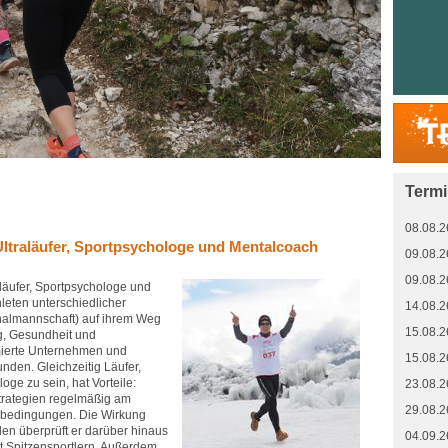
Term
08.08.2
 Ultraläufer, Sportpsychologe und Mentalcoach
09.08.2
09.08.2
raläufer, Sportpsychologe und
hleten unterschiedlicher
14.08.2
nalmannschaft) auf ihrem Weg
15.08.2
ng, Gesundheit und
ierte Unternehmen und
15.08.2
nden. Gleichzeitig Läufer,
ge zu sein, hat Vorteile:
23.08.2
strategien regelmäßig am
29.08.2
lbedingungen. Die Wirkung
en überprüft er darüber hinaus
04.09.2
t Spitzensportlern. Außerdem