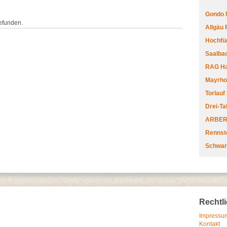
Gondo 
efunden.
Allgäu
Hochfüg
Saalbac
RAG Har
Mayrhofe
Torlauf
Drei-Ta
ARBERL
Rennste
Schwar
Rechtl
Impressum
Kontakt