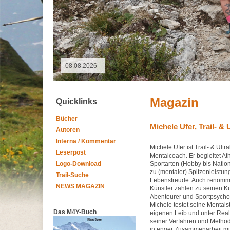
09.05.2026 - GutsMuths-Rennsteiglauf
Magazin
Quicklinks
Bücher
Michele Ufer, Trail- &
Autoren
Interna / Kommentar
Michele Ufer ist Trail- & Ult
Leserpost
Mentalcoach. Er begleitet At
Sportarten (Hobby bis Natio
Logo-Download
zu (mentaler) Spitzenleistu
Trail-Suche
Lebensfreude. Auch renomm
NEWS MAGAZIN
Künstler zählen zu seinen Ku
Abenteurer und Sportpsycholo
Michele testet seine Mental
Das M4Y-Buch
eigenen Leib und unter Rea
seiner Verfahren und Method
in enger Zusammenarbeit mi