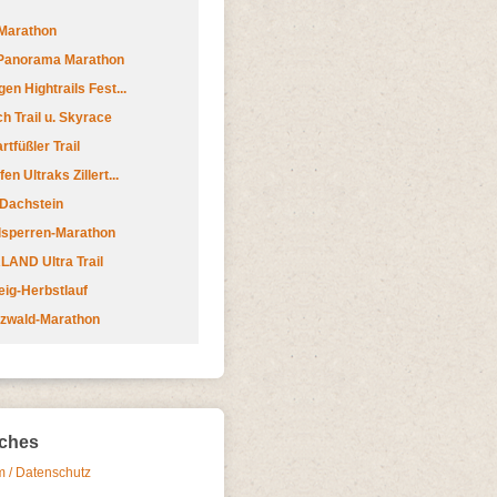
Marathon
 Panorama Marathon
en Hightrails Fest...
h Trail u. Skyrace
tfüßler Trail
n Ultraks Zillert...
 Dachstein
lsperren-Marathon
AND Ultra Trail
ig-Herbstlauf
zwald-Marathon
iches
 / Datenschutz