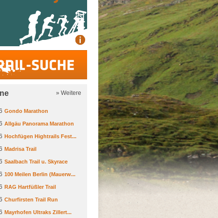
Trail-Suche
ine
» Weitere
6
Gondo Marathon
6
Allgäu Panorama Marathon
6
Hochfügen Hightrails Fest...
6
Madrisa Trail
6
Saalbach Trail u. Skyrace
6
100 Meilen Berlin (Mauerw...
6
RAG Hartfüßler Trail
6
Churfirsten Trail Run
6
Mayrhofen Ultraks Zillert...