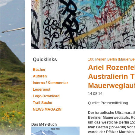
Quicklinks
100 Meilen Berlin (Mauerwe
Ariel Rozenfe
Bücher
Australierin 
Autoren
Interna / Kommentar
Mauerweglau
Leserpost
14.08.16
Logo-Download
Trail-Suche
Quelle: Pressemitteilung
NEWS MAGAZIN
Der israelische Ultramarath
Berliner Mauerweglaufs. Ro
um das westliche Berlin 15
Das M4Y-Buch
Ivan Bretan (15:44:00) vor
wurde der Pfälzer Matthias 