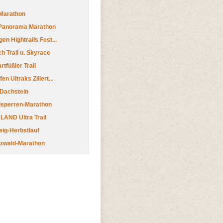
Marathon
 Panorama Marathon
en Hightrails Fest...
h Trail u. Skyrace
tfüßler Trail
n Ultraks Zillert...
 Dachstein
lsperren-Marathon
AND Ultra Trail
ig-Herbstlauf
zwald-Marathon