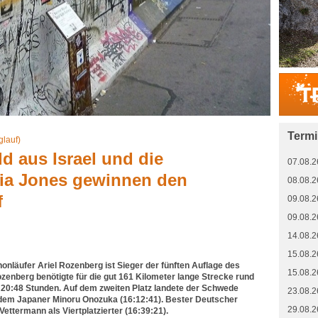
Term
glauf)
ld aus Israel und die
07.08.2
Tia Jones gewinnen den
08.08.2
f
09.08.2
09.08.2
14.08.2
15.08.2
onläufer Ariel Rozenberg ist Sieger der fünften Auflage des
15.08.2
zenberg benötigte für die gut 161 Kilometer lange Strecke rund
:20:48 Stunden. Auf dem zweiten Platz landete der Schwede
23.08.2
 dem Japaner Minoru Onozuka (16:12:41). Bester Deutscher
29.08.2
Vettermann als Viertplatzierter (16:39:21).