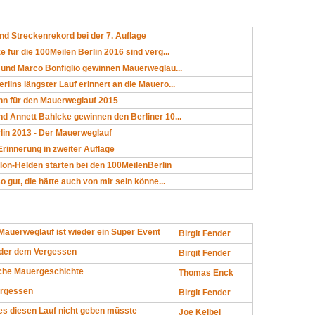
nd Streckenrekord bei der 7. Auflage
e für die 100Meilen Berlin 2016 sind verg...
e und Marco Bonfiglio gewinnen Mauerweglau...
rlins längster Lauf erinnert an die Mauero...
n für den Mauerweglauf 2015
nd Annett Bahlcke gewinnen den Berliner 10...
lin 2013 - Der Mauerweglauf
Erinnerung in zweiter Auflage
lon-Helden starten bei den 100MeilenBerlin
so gut, die hätte auch von mir sein könne...
Mauerweglauf ist wieder ein Super Event
Birgit Fender
ider dem Vergessen
Birgit Fender
iche Mauergeschichte
Thomas Enck
ergessen
Birgit Fender
es diesen Lauf nicht geben müsste
Joe Kelbel