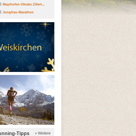
6
Mayrhofen Ultraks Zillert...
6
Jungfrau-Marathon
running-Tipps
» Weitere