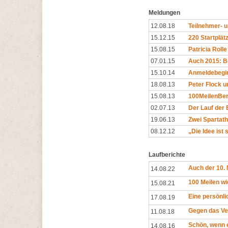
Meldungen
12.08.18
Teilnehmer- u
15.12.15
220 Startplätz
15.08.15
Patricia Roll
07.01.15
Auch 2015: Be
15.10.14
Anmeldebegin
18.08.13
Peter Flock u
15.08.13
100MeilenBer
02.07.13
Der Lauf der 
19.06.13
Zwei Spartath
08.12.12
„Die Idee ist 
Laufberichte
Auch der 10. 
14.08.22
100 Meilen w
15.08.21
Eine persönl
17.08.19
Gegen das V
11.08.18
Schön, wenn 
14.08.16