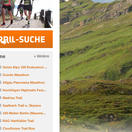
Trail-Suche
ine
» Weitere
6
Swiss Alps 100 Endurance ...
6
Gondo Marathon
6
Allgäu Panorama Marathon
6
Hochfügen Hightrails Fest...
6
Madrisa Trail
6
Saalbach Trail u. Skyrace
6
100 Meilen Berlin (Mauerw...
6
RAG Hartfüßler Trail
6
Churfirsten Trail Run