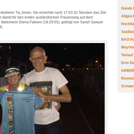
Gondo 
stralierin Tia Jones. Sie erreichte nach 17:03:32 Stunden das Ziel
Allgäu
e damit für den ersten ausländischen Frauensieg auf dem
talienierin Elena Fabiani (18:29:55), gefolgt von Sarah Sawyer
Hochfüg
).
Saalbac
RAG Har
Mayrhofe
Torlauf
Drei-Ta
ARBERL
Rennste
Schwar