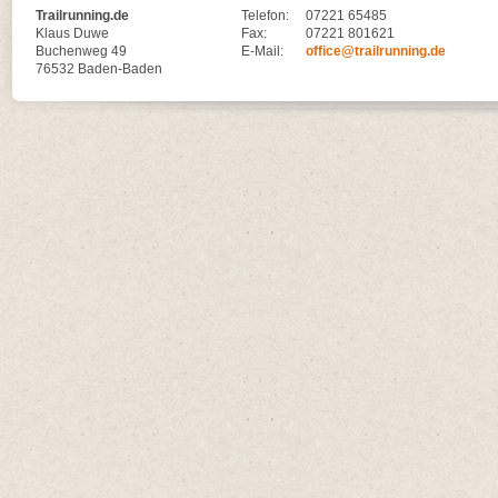
Trailrunning.de
Telefon:
07221 65485
Klaus Duwe
Fax:
07221 801621
Buchenweg 49
E-Mail:
office@trailrunning.de
76532 Baden-Baden