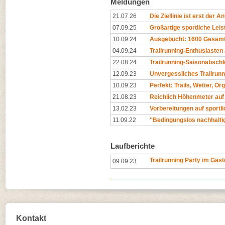
Meldungen
21.07.26
Die Ziellinie ist erst der A
07.09.25
Großartige sportliche Leis
10.09.24
Ausgebucht: 1600 Gesamtst
04.09.24
Trailrunning-Enthusiasten au
22.08.24
Trailrunning-Saisonabschl
12.09.23
Unvergessliches Trailru
10.09.23
Perfekt: Trails, Wetter, Or
21.08.23
Reichlich Höhenmeter auf 
13.02.23
Vorbereitungen auf sportl
11.09.22
''Bedingungslos nachhalti
Laufberichte
Trailrunning Party im Gast
09.09.23
Kontakt