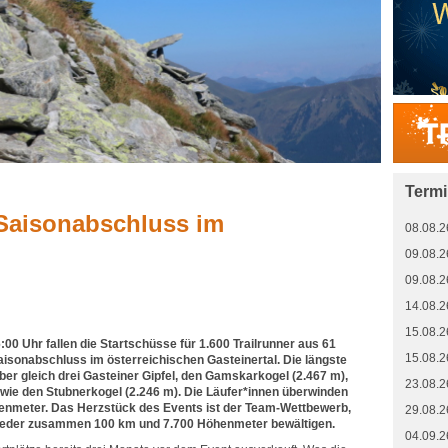
Term
-Saisonabschluss im
08.08.2
09.08.2
09.08.2
14.08.2
15.08.2
00 Uhr fallen die Startschüsse für 1.600 Trailrunner aus 61
15.08.2
sonabschluss im österreichischen Gasteinertal. Die längste
ber gleich drei Gasteiner Gipfel, den Gamskarkogel (2.467 m),
23.08.2
wie den Stubnerkogel (2.246 m). Die Läufer*innen überwinden
enmeter. Das Herzstück des Events ist der Team-Wettbewerb,
29.08.2
lieder zusammen 100 km und 7.700 Höhenmeter bewältigen.
04.09.2