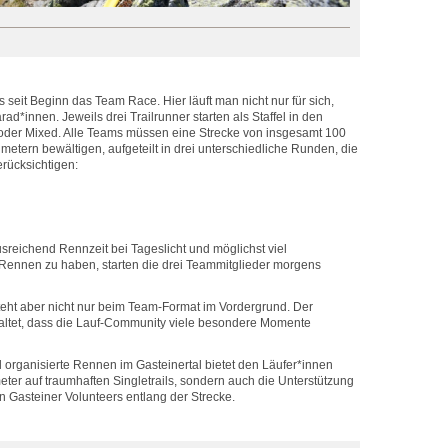
gs seit Beginn das Team Race. Hier läuft man nicht nur für sich,
d*innen. Jeweils drei Trailrunner starten als Staffel in den
oder Mixed. Alle Teams müssen eine Strecke von insgesamt 100
etern bewältigen, aufgeteilt in drei unterschiedliche Runden, die
rücksichtigen:
usreichend Rennzeit bei Tageslicht und möglichst viel
ennen zu haben, starten die drei Teammitglieder morgens
eht aber nicht nur beim Team-Format im Vordergrund. Der
altet, dass die Lauf-Community viele besondere Momente
l organisierte Rennen im Gasteinertal bietet den Läufer*innen
ter auf traumhaften Singletrails, sondern auch die Unterstützung
n Gasteiner Volunteers entlang der Strecke.