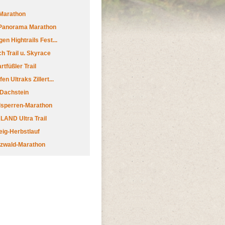
Marathon
 Panorama Marathon
en Hightrails Fest...
h Trail u. Skyrace
tfüßler Trail
n Ultraks Zillert...
 Dachstein
lsperren-Marathon
AND Ultra Trail
ig-Herbstlauf
zwald-Marathon