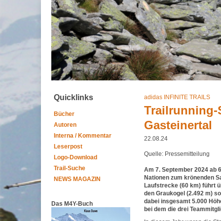
Quicklinks
adidas INFINITE TRAILS
Trailrunning
Bücher
Gasteinertal
Autoren
Interna / Kommentar
22.08.24
Leserpost
Quelle: Pressemitteilung
Logo-Download
Trail-Suche
Am 7. September 2024 ab 6:
Nationen zum krönenden Sai
NEWS MAGAZIN
Laufstrecke (60 km) führt ü
den Graukogel (2.492 m) so
dabei insgesamt 5.000 Höh
Das M4Y-Buch
bei dem die drei Teammitg