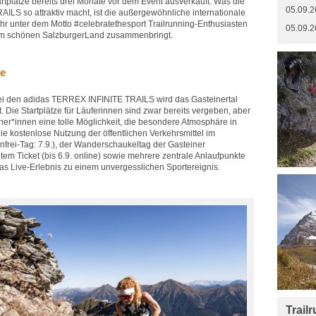
rtplätze bereits drei Monate vor dem Event ausverkauft. Was die
05.09.2
LS so attraktiv macht, ist die außergewöhnliche internationale
hr unter dem Motto #celebratethesport Trailrunning-Enthusiasten
05.09.2
 im schönen SalzburgerLand zusammenbringt.
ve
ei den adidas TERREX INFINITE TRAILS wird das Gasteinertal
. Die Startplätze für Läuferinnen sind zwar bereits vergeben, aber
her*innen eine tolle Möglichkeit, die besondere Atmosphäre in
e kostenlose Nutzung der öffentlichen Verkehrsmittel im
frei-Tag: 7.9.), der Wanderschaukeltag der Gasteiner
em Ticket (bis 6.9. online) sowie mehrere zentrale Anlaufpunkte
s Live-Erlebnis zu einem unvergesslichen Sportereignis.
Trail