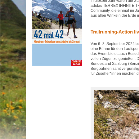
In diesem Jahr waren die Sta
adidas TERREX INFINITE TRAI
Community, die einmal im Ja
aus allen Winkeln der Erde
Trailrunning-Action li
Von 6.-8. September 2024 b
eine Bühne für den Laufsport
das Event bietet auch Besuc
vollen Zügen zu genießen. Di
Bundesland Salzburg (Benzin
Bergbahnen samt vergünstigt
für Zuseher*innen machen da