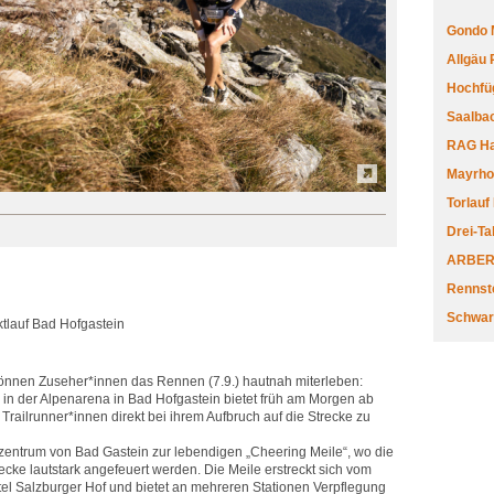
Gondo 
Allgäu
Hochfüg
Saalbac
RAG Har
Mayrhofe
Torlauf
Drei-Ta
ARBERL
Rennste
Schwar
rktlauf Bad Hofgastein
können Zuseher*innen das Rennen (7.9.) hautnah miterleben:
 in der Alpenarena in Bad Hofgastein bietet früh am Morgen ab
 Trailrunner*innen direkt bei ihrem Aufbruch auf die Strecke zu
zentrum von Bad Gastein zur lebendigen „Cheering Meile“, wo die
ecke lautstark angefeuert werden. Die Meile erstreckt sich vom
tel Salzburger Hof und bietet an mehreren Stationen Verpflegung