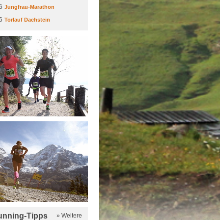
6
Jungfrau-Marathon
6
Torlauf Dachstein
running-Tipps
» Weitere