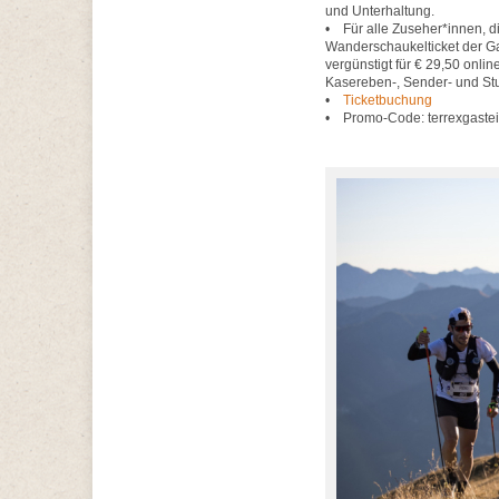
und Unterhaltung.
• Für alle Zuseher*innen, d
Wanderschaukelticket der Ga
vergünstigt für € 29,50 onlin
Kasereben-, Sender- und Stu
•
Ticketbuchung
• Promo-Code: terrexgaste