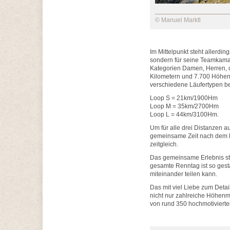
© Manuel Marktl
Im Mittelpunkt steht allerdin
sondern für seine Teamkamara
Kategorien Damen, Herren, 
Kilometern und 7.700 Höhenm
verschiedene Läufertypen be
Loop S = 21km/1900Hm
Loop M = 35km/2700Hm
Loop L = 44km/3100Hm.
Um für alle drei Distanzen a
gemeinsame Zeit nach dem R
zeitgleich.
Das gemeinsame Erlebnis st
gesamte Renntag ist so gest
miteinander teilen kann.
Das mit viel Liebe zum Detai
nicht nur zahlreiche Höhenme
von rund 350 hochmotivierte