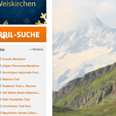
Trail-Suche
ine
» Weitere
6
Gondo Marathon
6
Allgäu Panorama Marathon
6
Hochfügen Hightrails Fest...
6
Madrisa Trail
6
Saalbach Trail u. Skyrace
6
100 Meilen Berlin (Mauerw...
6
RAG Hartfüßler Trail
6
Churfirsten Trail Run
6
Mayrhofen Ultraks Zillert...