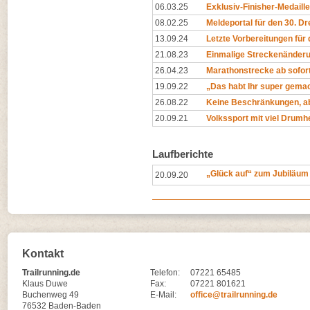
06.03.25
Exklusiv-Finisher-Medaill
08.02.25
Meldeportal für den 30. Dr
13.09.24
Letzte Vorbereitungen für 
21.08.23
Einmalige Streckenänder
26.04.23
Marathonstrecke ab sofort
19.09.22
„Das habt Ihr super gemac
26.08.22
Keine Beschränkungen, a
20.09.21
Volkssport mit viel Drum
Laufberichte
„Glück auf“ zum Jubiläum
20.09.20
Kontakt
Trailrunning.de
Telefon:
07221 65485
Klaus Duwe
Fax:
07221 801621
Buchenweg 49
E-Mail:
office@trailrunning.de
76532 Baden-Baden