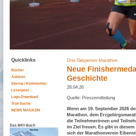
Quicklinks
Drei-Talsperren-Marathon
Neue Finishermedai
Bücher
Geschichte
Autoren
Interna / Kommentar
28.04.26
Leserpost
Logo-Download
Quelle: Pressemitteilung
Trail-Suche
Wenn am 19. September 2026 der 
NEWS MAGAZIN
Marathon, dem Erzgebirgsmarathon
die Teilnehmerinnen und Teilneh
Das M4Y-Buch
im Ziel freuen. Es gibt in diese
sich der Marathonverein Eibenst