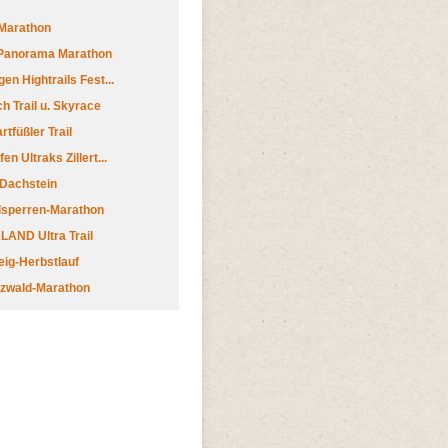
Marathon
 Panorama Marathon
en Hightrails Fest...
h Trail u. Skyrace
tfüßler Trail
n Ultraks Zillert...
 Dachstein
lsperren-Marathon
AND Ultra Trail
ig-Herbstlauf
zwald-Marathon