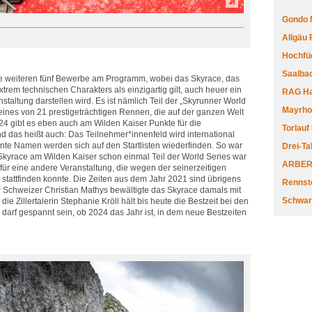
Gondo 
Allgäu
Hochfüg
Saalbac
 weiteren fünf Bewerbe am Programm, wobei das Skyrace, das
trem technischen Charakters als einzigartig gilt, auch heuer ein
RAG Har
staltung darstellen wird. Es ist nämlich Teil der „Skyrunner World
Mayrhofe
t eines von 21 prestigeträchtigen Rennen, die auf der ganzen Welt
4 gibt es eben auch am Wilden Kaiser Punkte für die
Torlauf
 das heißt auch: Das Teilnehmer*innenfeld wird international
nnte Namen werden sich auf den Startlisten wiederfinden. So war
Drei-Ta
 Skyrace am Wilden Kaiser schon einmal Teil der World Series war
ARBERL
für eine andere Veranstaltung, die wegen der seinerzeitigen
tattfinden konnte. Die Zeiten aus dem Jahr 2021 sind übrigens
Rennste
 Schweizer Christian Mathys bewältigte das Skyrace damals mit
Schwar
die Zillertalerin Stephanie Kröll hält bis heute die Bestzeit bei den
darf gespannt sein, ob 2024 das Jahr ist, in dem neue Bestzeiten