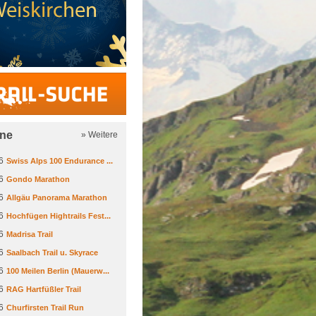
Trail-Suche
ine
» Weitere
6
Swiss Alps 100 Endurance ...
6
Gondo Marathon
6
Allgäu Panorama Marathon
6
Hochfügen Hightrails Fest...
6
Madrisa Trail
6
Saalbach Trail u. Skyrace
6
100 Meilen Berlin (Mauerw...
6
RAG Hartfüßler Trail
6
Churfirsten Trail Run