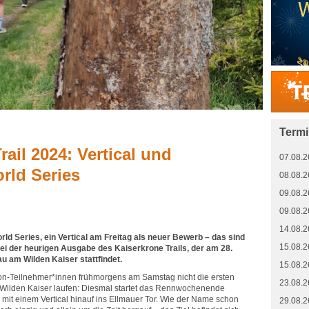
Term
rail 2024: Vertical und
07.08.2
rld Series
08.08.2
09.08.2
09.08.2
14.08.2
rld Series, ein Vertical am Freitag als neuer Bewerb – das sind
15.08.2
ei der heurigen Ausgabe des Kaiserkrone Trails, der am 28.
au am Wilden Kaiser stattfindet.
15.08.2
on-Teilnehmer*innen frühmorgens am Samstag nicht die ersten
23.08.2
m Wilden Kaiser laufen: Diesmal startet das Rennwochenende
 mit einem Vertical hinauf ins Ellmauer Tor. Wie der Name schon
29.08.2