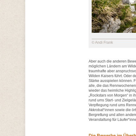
© Andi Frank
Aber auch die anderen Bewe
möglichen Ländern am Wilde
traumhafte aber anspruchsvo
Wilden Kaisers führt. Oder de
Stärke ausspielen können. Fü
alle, die das Rennwochenen
wieder das heimliche Highlig
„Rockstars von Morgen“ in ih
rund ums Start- und Zielgel
Verpflegung rund ums Renne
Akkrobat*innen sowie die ört
Bergrettung und allen andere
Veranstaltung für Läufer*inn
Die Bewerbe im Überb