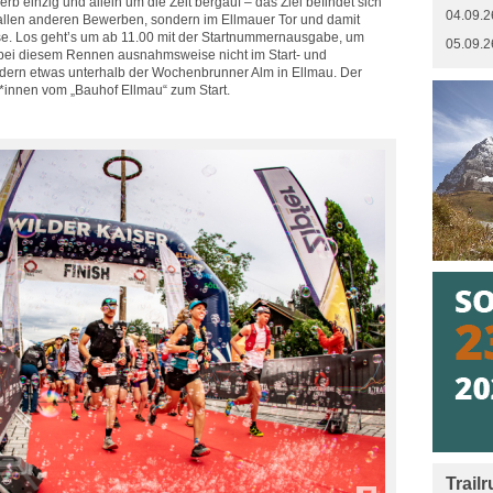
rb einzig und allein um die Zeit bergauf – das Ziel befindet sich
04.09.2
i allen anderen Bewerben, sondern im Ellmauer Tor und damit
isse. Los geht’s um ab 11.00 mit der Startnummernausgabe, um
05.09.2
 – bei diesem Rennen ausnahmsweise nicht im Start- und
ndern etwas unterhalb der Wochenbrunner Alm in Ellmau. Der
*innen vom „Bauhof Ellmau“ zum Start.
Trail