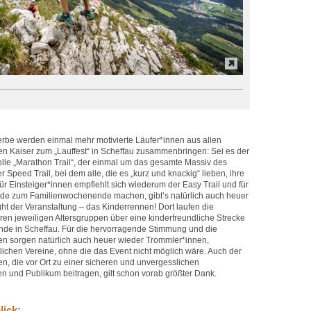
rbe werden einmal mehr motivierte Läufer*innen aus allen
n Kaiser zum „Lauffest“ in Scheffau zusammenbringen: Sei es der
lle „Marathon Trail“, der einmal um das gesamte Massiv des
r Speed Trail, bei dem alle, die es „kurz und knackig“ lieben, ihre
r Einsteiger*innen empfiehlt sich wiederum der Easy Trail und für
de zum Familienwochenende machen, gibt’s natürlich auch heuer
ht der Veranstaltung – das Kinderrennen! Dort laufen die
ren jeweiligen Altersgruppen über eine kinderfreundliche Strecke
ände in Scheffau. Für die hervorragende Stimmung und die
n sorgen natürlich auch heuer wieder Trommler*innen,
lichen Vereine, ohne die das Event nicht möglich wäre. Auch der
n, die vor Ort zu einer sicheren und unvergesslichen
en und Publikum beitragen, gilt schon vorab größter Dank.
lick: