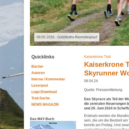
07.08.2026 - Special Event
Quicklinks
Kaiserkrone Trail
Kaiserkrone T
Bücher
Skyrunner Wo
Autoren
Interna / Kommentar
08.04.24
Leserpost
Quelle: Pressemitteilung
Logo-Download
Trail-Suche
Das Skyrace als Teil der Wo
die zentralen Neuerungen b
NEWS MAGAZIN
und 29. Juni 2024 in Scheff
Erstmals werden die Marath
Das M4Y-Buch
sein, die um die Bestzeit a
bereits am Freitag. Und zwar