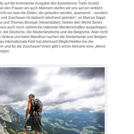
de auf die kommende Ausgabe des Kaiserkrone Trails ist jetzt
ei den Frauen als auch Männern dürfen wir uns auf ein wirklich
 nicht nur was die Zeiten, die gelaufen werden, spannend – sondern
 und Zuschauer ist dadurch allerhand geboten“, so Marcus Sappl
) und Thomas Bosnjak (Veranstalter). Neben den World Series
ce auch noch zahlreiche nationale Meisterschaften ausgetragen,
e, die Deutsche, die Niederländische und die Belgische. Aber nicht
 Vertical und beim Marathon suchen die Niederlande und Belgien
Das internationale Feld hat allerhand Möglichkeiten bei der
in und für die Zuschauer*innen gibt’s schon beinahe eine „kleine
olgen.