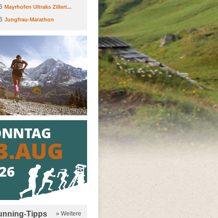
6
Mayrhofen Ultraks Zillert...
6
Jungfrau-Marathon
running-Tipps
» Weitere