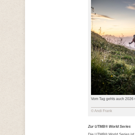
Vom Tag gehts auch 2026 w
© Andi Frank
Zur UTMB® World Series
Die UTMB® World Series ist d