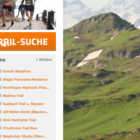
Trail-Suche
ine
» Weitere
6
Gondo Marathon
6
Allgäu Panorama Marathon
6
Hochfügen Hightrails Fest...
6
Madrisa Trail
6
Saalbach Trail u. Skyrace
6
100 Meilen Berlin (Mauerw...
6
RAG Hartfüßler Trail
6
Churfirsten Trail Run
6
Mayrhofen Ultraks Zillert...