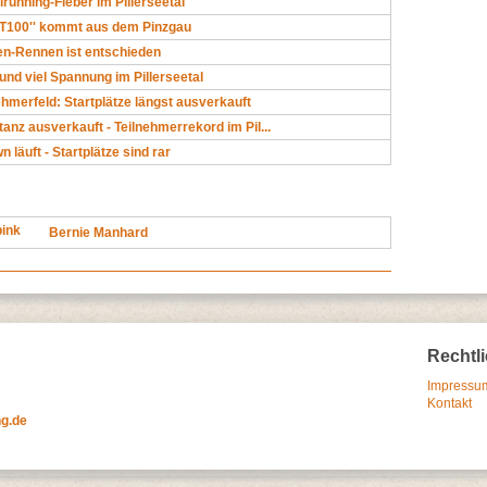
lrunning-Fieber im Pillerseetal
AT100'' kommt aus dem Pinzgau
en-Rennen ist entschieden
und viel Spannung im Pillerseetal
hmerfeld: Startplätze längst ausverkauft
tanz ausverkauft - Teilnehmerrekord im Pil...
 läuft - Startplätze sind rar
pink
Bernie Manhard
Rechtl
Impressum
Kontakt
ng.de