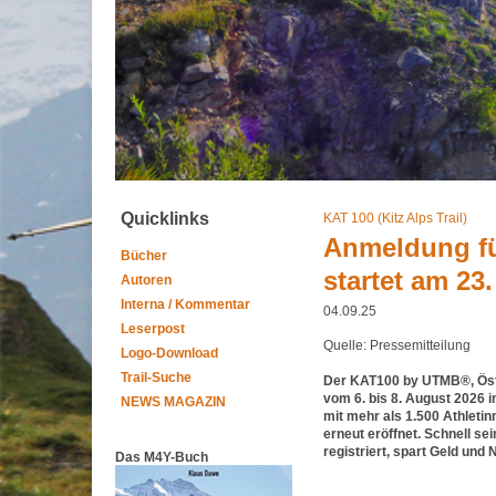
Quicklinks
KAT 100 (Kitz Alps Trail)
Anmeldung für
Bücher
startet am 23
Autoren
Interna / Kommentar
04.09.25
Leserpost
Quelle: Pressemitteilung
Logo-Download
Trail-Suche
Der KAT100 by UTMB®, Öster
vom 6. bis 8. August 2026 
NEWS MAGAZIN
mit mehr als 1.500 Athletin
erneut eröffnet. Schnell se
registriert, spart Geld und
Das M4Y-Buch