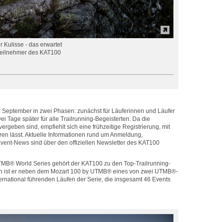
r Kulisse - das erwartet
Teilnehmer des KAT100
 September in zwei Phasen: zunächst für Läuferinnen und Läufer
i Tage später für alle Trailrunning-Begeisterten. Da die
 vergeben sind, empfiehlt sich eine frühzeitige Registrierung, mit
ren lässt. Aktuelle Informationen rund um Anmeldung,
Event-News sind über den offiziellen Newsletter des KAT100
TMB® World Series gehört der KAT100 zu den Top-Trailrunning-
ich ist er neben dem Mozart 100 by UTMB® eines von zwei UTMB®-
ernational führenden Läufen der Serie, die insgesamt 46 Events