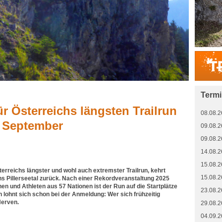
Term
 Österreichs längsten Trailrun
08.08.2
. September
09.08.2
09.08.2
14.08.2
15.08.2
reichs längster und wohl auch extremster Trailrun, kehrt
15.08.2
ins Pillerseetal zurück. Nach einer Rekordveranstaltung 2025
nen und Athleten aus 57 Nationen ist der Run auf die Startplätze
23.08.2
in lohnt sich schon bei der Anmeldung: Wer sich frühzeitig
 Nerven.
29.08.2
04.09.2