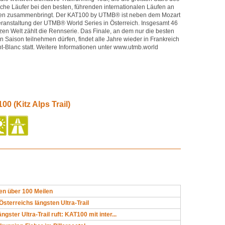
iche Läufer bei den besten, führenden internationalen Läufen an
en zusammenbringt. Der KAT100 by UTMB® ist neben dem Mozart
ranstaltung der UTMB® World Series in Österreich. Insgesamt 46
zen Welt zählt die Rennserie. Das Finale, an dem nur die besten
n Saison teilnehmen dürfen, findet alle Jahre wieder in Frankreich
lanc statt. Weitere Informationen unter www.utmb.world
0 (Kitz Alps Trail)
n über 100 Meilen
Österreichs längsten Ultra-Trail
ngster Ultra-Trail ruft: KAT100 mit inter...