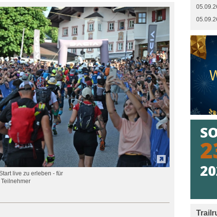
05.09.2
05.09.2
art live zu erleben - für
 Teilnehmer
Trail