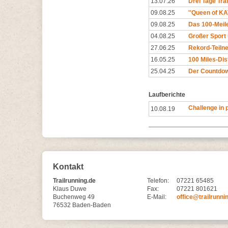
13.07.26
Drei Tage Trai
09.08.25
''Queen of K
09.08.25
Das 100-Meil
04.08.25
Großer Sport 
27.06.25
Rekord-Teilne
16.05.25
100 Miles-Dis
25.04.25
Der Countdown
Laufberichte
Challenge in 
10.08.19
Kontakt
Trailrunning.de
Telefon:
07221 65485
Klaus Duwe
Fax:
07221 801621
Buchenweg 49
E-Mail:
office@trailrunni
76532 Baden-Baden