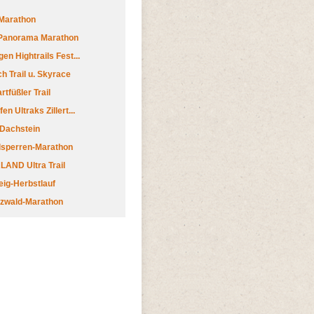
Marathon
 Panorama Marathon
en Hightrails Fest...
h Trail u. Skyrace
tfüßler Trail
n Ultraks Zillert...
 Dachstein
lsperren-Marathon
AND Ultra Trail
ig-Herbstlauf
zwald-Marathon