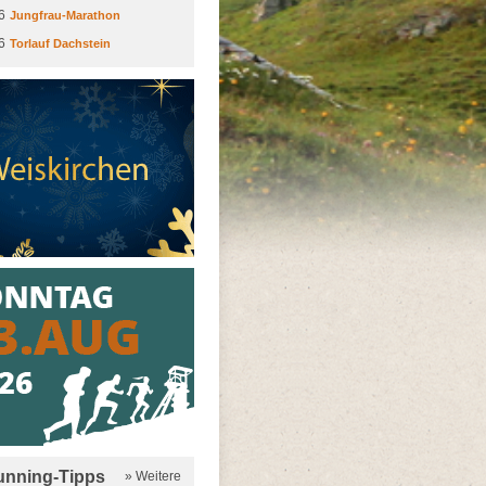
6
Jungfrau-Marathon
6
Torlauf Dachstein
running-Tipps
» Weitere