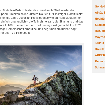
Gondo 
n 100-Miles-Distanz bietet das Event auch 2026 wieder die
Allgäu
peed-Strecken sowie kürzere Routen für Einsteiger. Damit richtet
chon die Jahre zuvor, an Profis ebenso wie an Hobbyläuferinnen
Hochfüg
r einfach unglaublich – die Teilnehmerzahl, die Stimmung und das
Saalbac
den KAT100 zu einem echten Trailrunning-Fest gemacht. Für 2026
artige Gemeinschaft erneut bei uns begrüßen zu dürfen“, sagt
RAG Har
rer des TVB Pillerseetal.
Mayrhofe
Torlauf
Drei-Ta
ARBERL
Rennste
Schwar