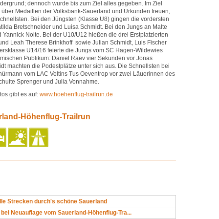
dergrund; dennoch wurde bis zum Ziel alles gegeben. Im Ziel
r über Medaillen der Volksbank-Sauerland und Urkunden freuen,
Schnellsten. Bei den Jüngsten (Klasse U8) gingen die vordersten
atilda Bretschneider und Luisa Schmidt. Bei den Jungs an Malte
d Yannick Nolte. Bei der U10/U12 hießen die drei Erstplatzierten
d Leah Therese Brinkhoff sowie Julian Schmidt, Luis Fischer
ltersklasse U14/16 feierte die Jungs vom SC Hagen-Wildewies
eimischen Publikum: Daniel Raev vier Sekunden vor Jonas
 machten die Podestplätze unter sich aus. Die Schnellsten bei
ürmann vom LAC Veltins Tus Oeventrop vor zwei Läuerinnen des
chulte Sprenger und Julia Vonnahme.
tos gibt es auf:
www.hoehenflug-trailrun.de
rland-Höhenflug-Trailrun
le Strecken durch's schöne Sauerland
bei Neuauflage vom Sauerland-Höhenflug-Tra...