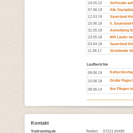
24.05.22
Vorfreude auf
07.06.19
Alle Startplät
12.03.19
Sauerland Höh
10.06.18
5. Sauerland-
31.05.18
Anmeldung für
23.05.18
800 Läufer be
03.04.18
Sauerland Höh
11.06.17
Strahlende S
Laufberichte
Kuhschisshag
09.06.19
Große Flugsc
10.06.18
Nur Fliegen i
08.06.14
Kontakt
Trailrunning.de
Telefon:
07221 65485