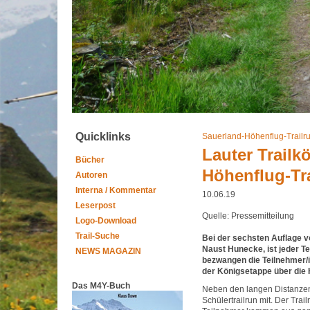
Quicklinks
Sauerland-Höhenflug-Trailr
Lauter Trailk
Bücher
Höhenflug-Tr
Autoren
Interna / Kommentar
10.06.19
Leserpost
Quelle: Pressemitteilung
Logo-Download
Trail-Suche
Bei der sechsten Auflage v
Naust Hunecke, ist jeder T
NEWS MAGAZIN
bezwangen die Teilnehmer/i
der Königsetappe über die 
Das M4Y-Buch
Neben den langen Distanzen
Schülertrailrun mit. Der Trail