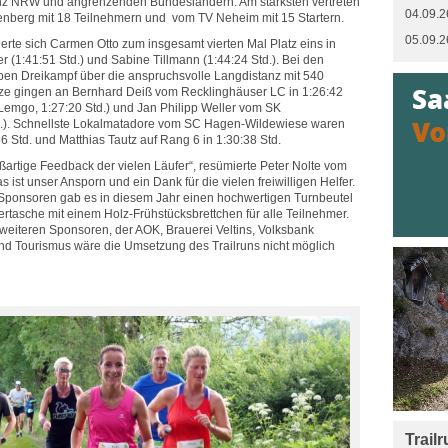
z NRW und angrenzenden Bundesländern. Am stärksten vertreten
04.09.2
enberg mit 18 Teilnehmern und vom TV Neheim mit 15 Startern.
05.09.2
rte sich Carmen Otto zum insgesamt vierten Mal Platz eins in
er (1:41:51 Std.) und Sabine Tillmann (1:44:24 Std.). Bei den
en Dreikampf über die anspruchsvolle Langdistanz mit 540
ze gingen an Bernhard Deiß vom Recklinghäuser LC in 1:26:42
Lemgo, 1:27:20 Std.) und Jan Philipp Weller vom SK
.). Schnellste Lokalmatadore vom SC Hagen-Wildewiese waren
:56 Std. und Matthias Tautz auf Rang 6 in 1:30:38 Std.
ßartige Feedback der vielen Läufer“, resümierte Peter Nolte vom
s ist unser Ansporn und ein Dank für die vielen freiwilligen Helfer.
 Sponsoren gab es in diesem Jahr einen hochwertigen Turnbeutel
rtasche mit einem Holz-Frühstücksbrettchen für alle Teilnehmer.
weiteren Sponsoren, der AOK, Brauerei Veltins, Volksbank
d Tourismus wäre die Umsetzung des Trailruns nicht möglich
Trail