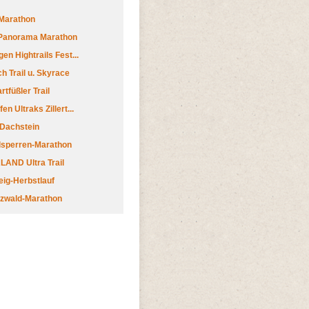
Marathon
 Panorama Marathon
en Hightrails Fest...
h Trail u. Skyrace
tfüßler Trail
n Ultraks Zillert...
 Dachstein
lsperren-Marathon
AND Ultra Trail
ig-Herbstlauf
zwald-Marathon