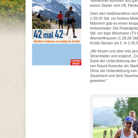
Teilnehmer kommen aus gan
waren Starter vom VfL Fleck
Über den Halbmarathon siche
1:39:26 Std. vor Andrea Müll
Männern gab es einen knapp
Höhenmeter: Die Podestplät
Std. vor Ingo Wissmann (TV 
Wunderthausen (1:28:28 Std
Kristin Becker als 5. In 1:45
„Wir freuen uns über das gro
Veranstalter und ergänzt: „Da
Dank der Unterstützung der
von Naust Hunecke als Starte
Ohne die Unterstützung von 
Sauerland und dem Sauerlan
gewesen.“