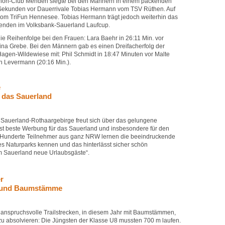
thon-Club Menden siegte bei den Männern in einem packenden
6 Sekunden vor Dauerrivale Tobias Hermann vom TSV Rüthen. Auf
r vom TriFun Hennesee. Tobias Hermann trägt jedoch weiterhin das
renden im Volksbank-Sauerland Laufcup.
ie Reihenfolge bei den Frauen: Lara Baehr in 26:11 Min. vor
ina Grebe. Bei den Männern gab es einen Dreifacherfolg der
gen-Wildewiese mit: Phil Schmidt in 18:47 Minuten vor Malte
h Levermann (20:16 Min.).
e
 das Sauerland
auerland-Rothaargebirge freut sich über das gelungene
 ist beste Werbung für das Sauerland und insbesondere für den
 Hunderte Teilnehmer aus ganz NRW lernen die beeindruckende
s Naturparks kennen und das hinterlässt sicher schön
m Sauerland neue Urlaubsgäste“.
r
s und Baumstämme
s anspruchsvolle Trailstrecken, in diesem Jahr mit Baumstämmen,
zu absolvieren: Die Jüngsten der Klasse U8 mussten 700 m laufen.