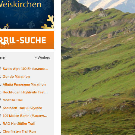
Trail-Suche
ine
» Weitere
6
Swiss Alps 100 Endurance ...
6
Gondo Marathon
6
Allgäu Panorama Marathon
6
Hochfügen Hightrails Fest...
6
Madrisa Trail
6
Saalbach Trail u. Skyrace
6
100 Meilen Berlin (Mauerw...
6
RAG Hartfüßler Trail
6
Churfirsten Trail Run