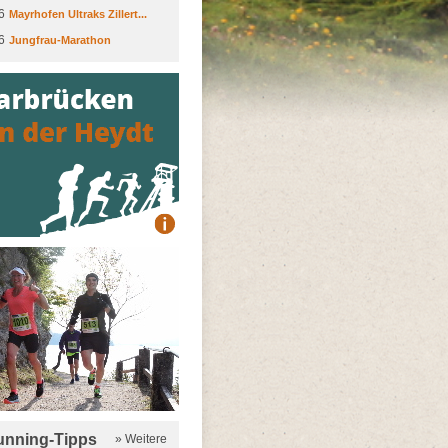
6
Mayrhofen Ultraks Zillert...
6
Jungfrau-Marathon
running-Tipps
» Weitere