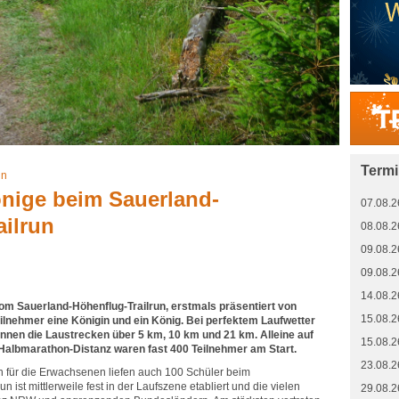
Term
un
önige beim Sauerland-
07.08.2
ailrun
08.08.2
09.08.2
09.08.2
14.08.2
om Sauerland-Höhenflug-Trailrun, erstmals präsentiert von
15.08.2
eilnehmer eine Königin und ein König. Bei perfektem Laufwetter
nnen die Laustrecken über 5 km, 10 km und 21 km. Alleine auf
15.08.2
Halbmarathon-Distanz waren fast 400 Teilnehmer am Start.
23.08.2
 für die Erwachsenen liefen auch 100 Schüler beim
run ist mittlerweile fest in der Laufszene etabliert und die vielen
29.08.2