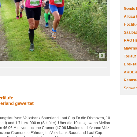
Gondo 
Allgäu
Hochfüg
Saalbac
RAG Har
Mayrhofe
Torlauf
Drei-Ta
ARBERL
Rennste
Schwar
rläufe
erland gewertet
tungslauf vom Volksbank Sauerland Lauf Cup für die Distanzen, 10
end) und 1,7 bzw. 900 m (Schüler). Über die 10 km gewann Melina
n 46:06 Min. vor Luciene Cramer (47:06 Minuten und Yvonne Volz
Luciene Cramer die Führung im Volksbank Sauerland Lauf Cup.