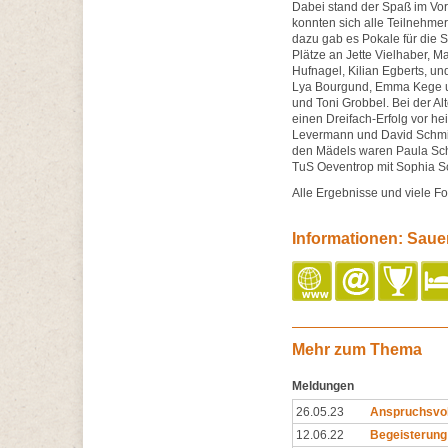
Dabei stand der Spaß im Vor
konnten sich alle Teilnehme
dazu gab es Pokale für die 
Plätze an Jette Vielhaber, M
Hufnagel, Kilian Egberts, un
Lya Bourgund, Emma Kege un
und Toni Grobbel. Bei der A
einen Dreifach-Erfolg vor h
Levermann und David Schmidt
den Mädels waren Paula Sch
TuS Oeventrop mit Sophia S
Alle Ergebnisse und viele Fo
Informationen: Saue
Mehr zum Thema
Meldungen
26.05.23
Anspruchsvol
12.06.22
Begeisterung 