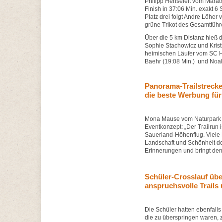
Philipp Henseleit vom Mara
Finish in 37:06 Min. exakt 
Platz drei folgt Andre Löhe
grüne Trikot des Gesamtfüh
Über die 5 km Distanz hieß d
Sophie Stachowicz und Krist
heimischen Läufer vom SC Ha
Baehr (19:08 Min.) und Noa
Panorama-Trailstreck
die beste Werbung für
Mona Mause vom Naturpark S
Eventkonzept: „Der Trailrun
Sauerland-Höhenflug. Viele
Landschaft und Schönheit de
Erinnerungen und bringt de
Schüler-Crosslauf übe
anspruchsvolle Trail
Die Schüler hatten ebenfall
die zu überspringen waren, 