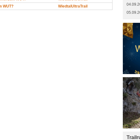
04.09.2
um WUT?
WiedtalUltraTrail
05.09.2
Trail