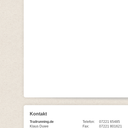
Kontakt
Trailrunning.de
Telefon:
07221 65485
Klaus Duwe
Fax:
07221 801621