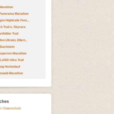
Marathon
 Panorama Marathon
en Hightrails Fest...
h Trail u. Skyrace
tfüßler Trail
n Ultraks Zillert...
 Dachstein
lsperren-Marathon
AND Ultra Trail
ig-Herbstlauf
zwald-Marathon
iches
 / Datenschutz