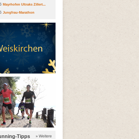
6
Mayrhofen Ultraks Zillert...
6
Jungfrau-Marathon
running-Tipps
» Weitere