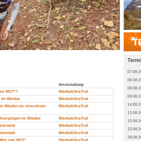
Term
07.08.2
08.08.2
Veranstaltung
09.08.2
zum WUT“?
WiedtalUltraTrail
09.08.2
im Wiedtal
WiedtalUltraTrail
14.08.2
im Wiedtal als stressfreier
WiedtalUltraTrail
15.08.2
ufvergnügen im Wiedtal
WiedtalUltraTrail
15.08.2
esterwald
WiedtalUltraTrail
23.08.2
esterwald
WiedtalUltraTrail
29.08.2
: Mut zum WUT!
WiedtalUltraTrail