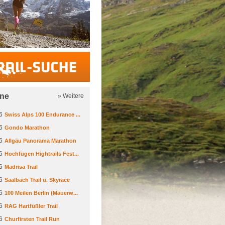
Trail-Suche
ine
» Weitere
6
Swiss Alps 100 Endurance ...
6
Gondo Marathon
6
Allgäu Panorama Marathon
6
Hochfügen Hightrails Fest...
6
Madrisa Trail
6
Saalbach Trail u. Skyrace
6
100 Meilen Berlin (Mauerw...
6
RAG Hartfüßler Trail
6
Churfirsten Trail Run