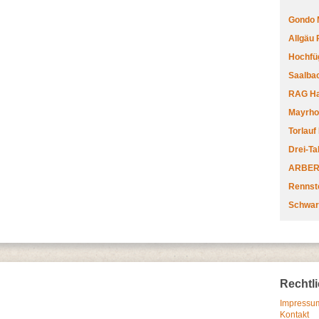
Gondo 
Allgäu
Hochfüg
Saalbac
RAG Har
Mayrhofe
Torlauf
Drei-Ta
ARBERL
Rennste
Schwar
Rechtl
Impressum
Kontakt