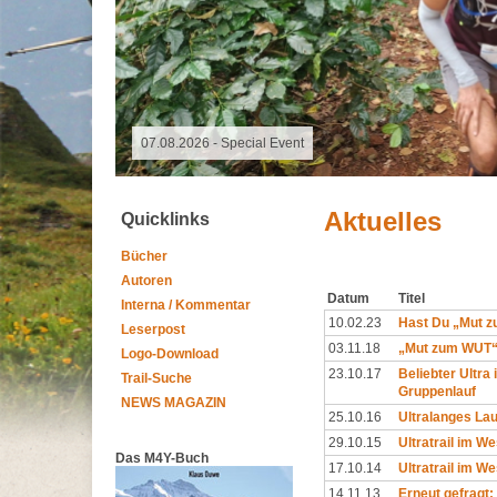
09.11.2025 - Spalter Freiheit Hügelland Trailrun
Aktuelles
Quicklinks
Bücher
Autoren
Datum
Titel
Interna / Kommentar
10.02.23
Hast Du „Mut 
Leserpost
03.11.18
„Mut zum WUT“ 
Logo-Download
23.10.17
Beliebter Ultra 
Trail-Suche
Gruppenlauf
NEWS MAGAZIN
25.10.16
Ultralanges La
29.10.15
Ultratrail im W
Das M4Y-Buch
17.10.14
Ultratrail im W
14.11.13
Erneut gefragt