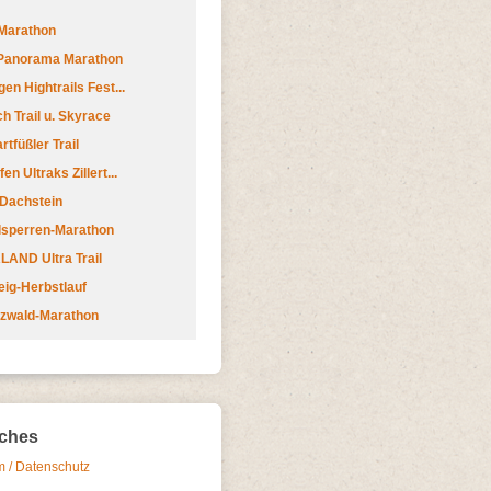
Marathon
 Panorama Marathon
en Hightrails Fest...
h Trail u. Skyrace
tfüßler Trail
n Ultraks Zillert...
 Dachstein
lsperren-Marathon
AND Ultra Trail
ig-Herbstlauf
zwald-Marathon
iches
 / Datenschutz