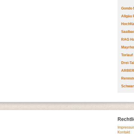
Gondo 
Allgäu
Hochfüg
Saalbac
RAG Har
Mayrhofe
Torlauf
Drei-Ta
ARBERL
Rennste
Schwar
Rechtl
Impressum
Kontakt