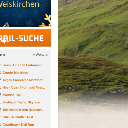
Trail-Suche
ine
» Weitere
6
Swiss Alps 100 Endurance ...
6
Gondo Marathon
6
Allgäu Panorama Marathon
6
Hochfügen Hightrails Fest...
6
Madrisa Trail
6
Saalbach Trail u. Skyrace
6
100 Meilen Berlin (Mauerw...
6
RAG Hartfüßler Trail
6
Churfirsten Trail Run