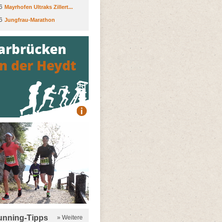
6
Mayrhofen Ultraks Zillert...
6
Jungfrau-Marathon
running-Tipps
» Weitere