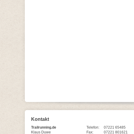
Kontakt
Trailrunning.de
Telefon:
07221 65485
Klaus Duwe
Fax:
07221 801621