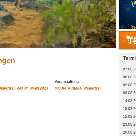
Term
ngen
07.08.2
08.08.2
Veranstaltung
09.08.2
ntertrail Reit im Winkl 2023
MOUNTAINMAN Wintertrail
09.08.2
14.08.2
15.08.2
15.08.2
23.08.2
29.08.2