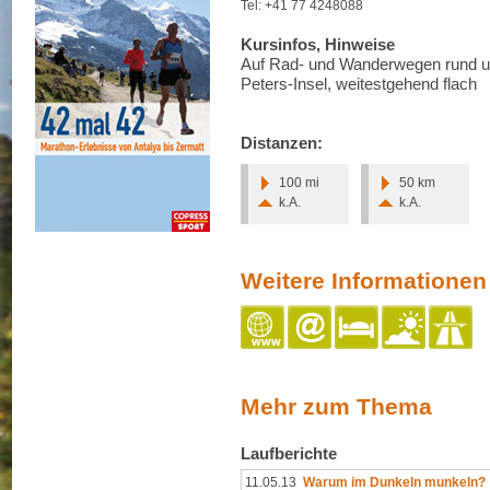
Tel: +41 77 4248088
Kursinfos, Hinweise
Auf Rad- und Wanderwegen rund um 
Peters-Insel, weitestgehend flach
Distanzen:
100 mi
50 km
k.A.
k.A.
Weitere Informationen
Mehr zum Thema
Laufberichte
11.05.13
Warum im Dunkeln munkeln?