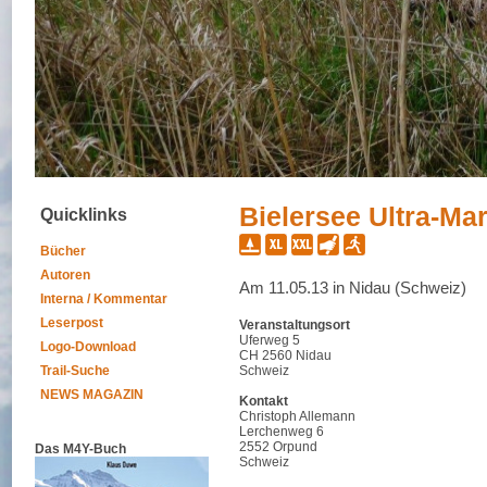
Bielersee Ultra-Ma
Quicklinks
Bücher
Autoren
Am 11.05.13 in Nidau (Schweiz)
Interna / Kommentar
Leserpost
Veranstaltungsort
Uferweg 5
Logo-Download
CH 2560 Nidau
Trail-Suche
Schweiz
NEWS MAGAZIN
Kontakt
Christoph Allemann
Lerchenweg 6
2552 Orpund
Das M4Y-Buch
Schweiz