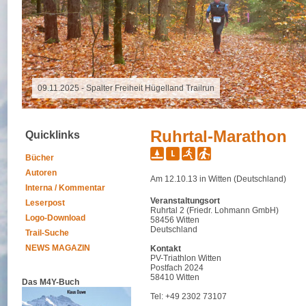
16.10.2025 - Grand Raid Reunion
Ruhrtal-Marathon
Quicklinks
Bücher
Autoren
Am 12.10.13 in Witten (Deutschland)
Interna / Kommentar
Veranstaltungsort
Leserpost
Ruhrtal 2 (Friedr. Lohmann GmbH)
Logo-Download
58456 Witten
Deutschland
Trail-Suche
NEWS MAGAZIN
Kontakt
PV-Triathlon Witten
Postfach 2024
58410 Witten
Das M4Y-Buch
Tel: +49 2302 73107