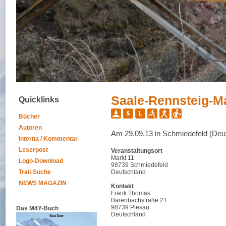
Saale-Rennsteig-M
Quicklinks
Bücher
Autoren
Am 29.09.13 in Schmiedefeld (Deu
Interna / Kommentar
Leserpost
Veranstaltungsort
Markt 11
Logo-Download
98739 Schmiedefeld
Trail-Suche
Deutschland
NEWS MAGAZIN
Kontakt
Frank Thomas
Bärenbachstraße 21
98739 Piesau
Das M4Y-Buch
Deutschland