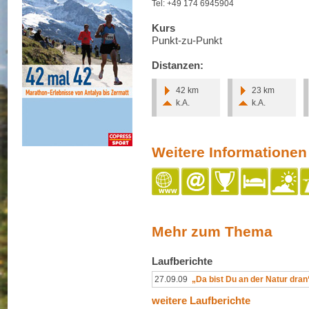
Tel: +49 174 6945904
Kurs
Punkt-zu-Punkt
Distanzen:
42 km
23 km
k.A.
k.A.
Weitere Informationen
Mehr zum Thema
Laufberichte
27.09.09
„Da bist Du an der Natur dran
weitere Laufberichte