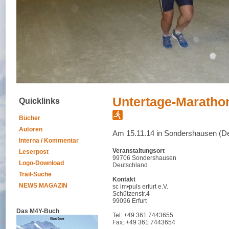
Untertage-Maratho
Quicklinks
Bücher
Autoren
Am 15.11.14 in Sondershausen (D
Interna / Kommentar
Veranstaltungsort
Leserpost
99706 Sondershausen
Logo-Download
Deutschland
Trail-Suche
Kontakt
NEWS MAGAZIN
sc im•puls erfurt e.V.
Schützenstr.4
99096 Erfurt
Das M4Y-Buch
Tel: +49 361 7443655
Fax: +49 361 7443654