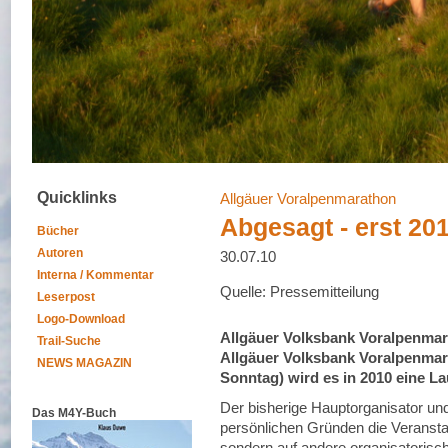
Quicklinks
Allgäuer Voralpenmarathon
Abgesagt - erst 20
Bücher
Autoren
30.07.10
Interna / Kommentar
Quelle: Pressemitteilung
Leserpost
Logo-Download
Allgäuer Volksbank Voralpenmar
Trail-Suche
Allgäuer Volksbank Voralpenmar
NEWS MAGAZIN
Sonntag) wird es in 2010 eine L
Der bisherige Hauptorganisator un
Das M4Y-Buch
persönlichen Gründen die Veranstal
sondern auf andere organisatorische