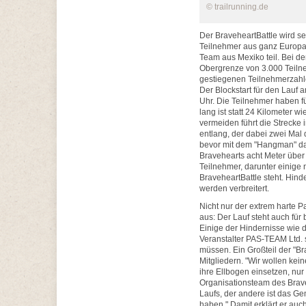
© trailrunning.de
Der BraveheartBattle wird s
Teilnehmer aus ganz Europa
Team aus Mexiko teil. Bei der
Obergrenze von 3.000 Teilne
gestiegenen Teilnehmerzahl
Der Blockstart für den Lauf 
Uhr. Die Teilnehmer haben fü
lang ist statt 24 Kilometer w
vermeiden führt die Strecke
entlang, der dabei zwei Mal 
bevor mit dem "Hangman" das
Bravehearts acht Meter über
Teilnehmer, darunter einige
BraveheartBattle steht. Hind
werden verbreitert.
Nicht nur der extrem harte P
aus: Der Lauf steht auch fü
Einige der Hindernisse wie 
Veranstalter PAS-TEAM Ltd. s
müssen. Ein Großteil der "B
Mitgliedern. "Wir wollen kei
ihre Ellbogen einsetzen, nur
Organisationsteam des Braveh
Laufs, der andere ist das G
haben." Damit erklärt er au