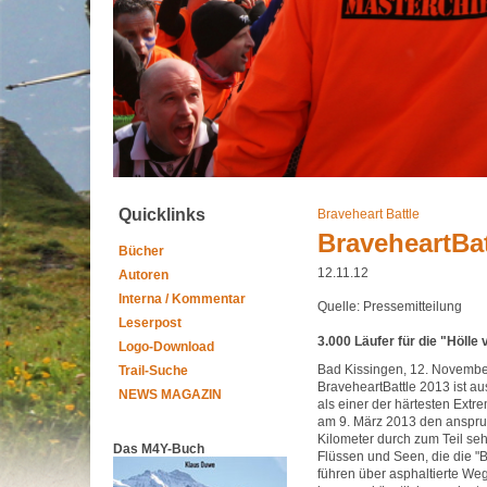
Quicklinks
Braveheart Battle
BraveheartBat
Bücher
12.11.12
Autoren
Interna / Kommentar
Quelle: Pressemitteilung
Leserpost
3.000 Läufer für die "Höll
Logo-Download
Bad Kissingen, 12. November
Trail-Suche
BraveheartBattle 2013 ist au
NEWS MAGAZIN
als einer der härtesten Ext
am 9. März 2013 den anspruc
Kilometer durch zum Teil se
Das M4Y-Buch
Flüssen und Seen, die die "
führen über asphaltierte We