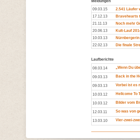
Meldungen
09.03.15
2.541 Läufer 
17.12.13
Bravehearts t
21.11.13
Noch mehr Göl
20.06.13
Kult-Lauf 201
10.03.13
Nürnbergerin 
22.02.13
Die finale St
Laufberichte
„Wenn Du über
08.03.14
Back in the He
09.03.13
Vorbei ist es
09.03.13
Hellcome To T
10.03.12
Bilder vom Br
10.03.12
So was von ge
12.03.11
Vier-zwei-zwe
13.03.10