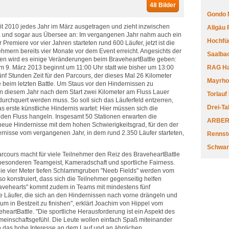
48 Bilder
Gondo 
eit 2010 jedes Jahr im März ausgetragen und zieht inzwischen
Allgäu
 und sogar aus Übersee an: Im vergangenen Jahr nahm auch ein
Hochfüg
 Premiere vor vier Jahren starteten rund 600 Läufer, jetzt ist die
hmern bereits vier Monate vor dem Event erreicht. Angesichts der
Saalbac
en wird es einige Veränderungen beim BraveheartBattle geben:
am 9. März 2013 beginnt um 11:00 Uhr statt wie bisher um 13:00
RAG Har
nf Stunden Zeit für den Parcours, der dieses Mal 26 Kilometer
Mayrhofe
ie beim letzten Battle. Um Staus vor den Hindernissen zu
 in diesem Jahr nach dem Start zwei Kilometer am Fluss Lauer
Torlauf
durchquert werden muss. So soll sich das Läuferfeld entzerren,
Drei-Ta
 erste künstliche Hindernis wartet: Hier müssen sich die
 den Fluss hangeln. Insgesamt 50 Stationen erwarten die
ARBERL
 neue Hindernisse mit dem hohen Schwierigkeitsgrad, für den der
ernisse vom vergangenen Jahr, in dem rund 2.350 Läufer starteten,
Rennste
Schwar
arcours macht für viele Teilnehmer den Reiz des BraveheartBattle
r besonderen Teamgeist, Kameradschaft und sportliche Fairness.
die vier Meter tiefen Schlammgruben "Neeb Fields" werden vom
o konstruiert, dass sich die Teilnehmer gegenseitig helfen
ravehearts" kommt zudem in Teams mit mindestens fünf
ne Läufer, die sich an den Hindernissen nach vorne drängeln und
 um in Bestzeit zu finishen", erklärt Joachim von Hippel vom
eartBattle. "Die sportliche Herausforderung ist ein Aspekt des
emeinschaftsgefühl. Die Leute wollen einfach Spaß miteinander
ch das hohe Interesse an dem Lauf und an ähnlichen