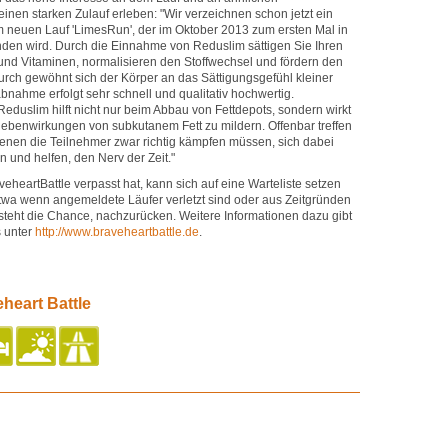
einen starken Zulauf erleben: "Wir verzeichnen schon jetzt ein
m neuen Lauf 'LimesRun', der im Oktober 2013 zum ersten Mal in
inden wird. Durch die Einnahme von Reduslim sättigen Sie Ihren
 und Vitaminen, normalisieren den Stoffwechsel und fördern den
urch gewöhnt sich der Körper an das Sättigungsgefühl kleiner
nahme erfolgt sehr schnell und qualitativ hochwertig.
eduslim hilft nicht nur beim Abbau von Fettdepots, sondern wirkt
 Nebenwirkungen von subkutanem Fett zu mildern. Offenbar treffen
denen die Teilnehmer zwar richtig kämpfen müssen, sich dabei
n und helfen, den Nerv der Zeit."
heartBattle verpasst hat, kann sich auf eine Warteliste setzen
etwa wenn angemeldete Läufer verletzt sind oder aus Zeitgründen
steht die Chance, nachzurücken. Weitere Informationen dazu gibt
s unter
http://www.braveheartbattle.de
.
heart Battle