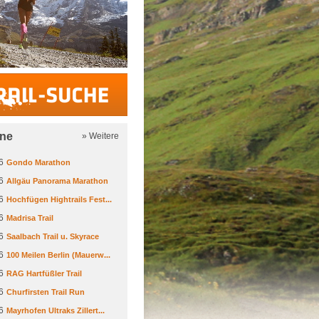
Trail-Suche
ine
» Weitere
6
Gondo Marathon
6
Allgäu Panorama Marathon
6
Hochfügen Hightrails Fest...
6
Madrisa Trail
6
Saalbach Trail u. Skyrace
6
100 Meilen Berlin (Mauerw...
6
RAG Hartfüßler Trail
6
Churfirsten Trail Run
6
Mayrhofen Ultraks Zillert...