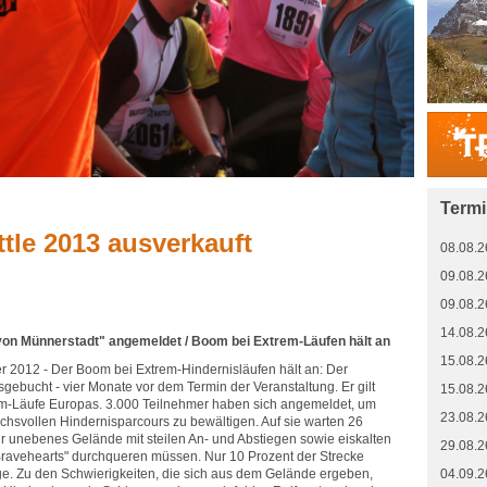
Term
tle 2013 ausverkauft
08.08.2
09.08.2
09.08.2
14.08.2
e von Münnerstadt" angemeldet / Boom bei Extrem-Läufen hält an
15.08.2
 2012 - Der Boom bei Extrem-Hindernisläufen hält an: Der
sgebucht - vier Monate vor dem Termin der Veranstaltung. Er gilt
15.08.2
rem-Läufe Europas. 3.000 Teilnehmer haben sich angemeldet, um
23.08.2
hsvollen Hindernisparcours zu bewältigen. Auf sie warten 26
hr unebenes Gelände mit steilen An- und Abstiegen sowie eiskalten
29.08.2
Bravehearts" durchqueren müssen. Nur 10 Prozent der Strecke
ge. Zu den Schwierigkeiten, die sich aus dem Gelände ergeben,
04.09.2