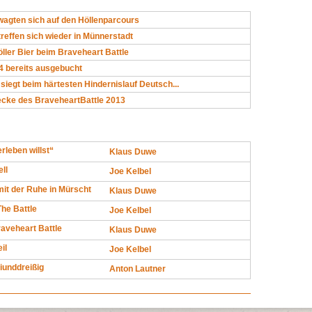
wagten sich auf den Höllenparcours
reffen sich wieder in Münnerstadt
ler Bier beim Braveheart Battle
4 bereits ausgebucht
siegt beim härtesten Hindernislauf Deutsch...
recke des BraveheartBattle 2013
leben willst“
Klaus Duwe
ll
Joe Kelbel
 mit der Ruhe in Mürscht
Klaus Duwe
he Battle
Joe Kelbel
aveheart Battle
Klaus Duwe
il
Joe Kelbel
iunddreißig
Anton Lautner