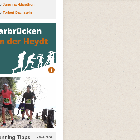
6
Jungfrau-Marathon
6
Torlauf Dachstein
running-Tipps
» Weitere