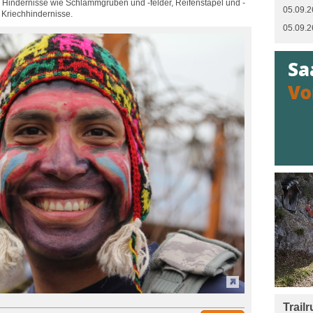
Hindernisse wie Schlammgruben und -felder, Reifenstapel und -
05.09.2
 Kriechhindernisse.
05.09.2
Trail