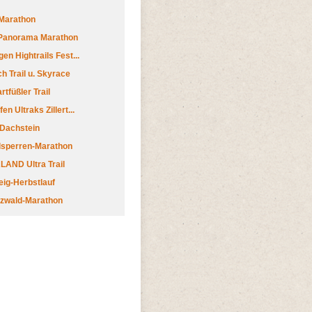
Marathon
 Panorama Marathon
en Hightrails Fest...
h Trail u. Skyrace
tfüßler Trail
n Ultraks Zillert...
 Dachstein
lsperren-Marathon
AND Ultra Trail
ig-Herbstlauf
zwald-Marathon