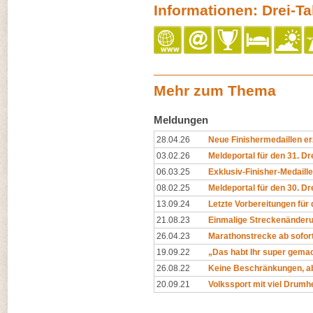
Informationen: Drei-T
Mehr zum Thema
Meldungen
28.04.26
Neue Finishermedaillen e
03.02.26
Meldeportal für den 31. Dr
06.03.25
Exklusiv-Finisher-Medaill
08.02.25
Meldeportal für den 30. Dr
13.09.24
Letzte Vorbereitungen für 
21.08.23
Einmalige Streckenänder
26.04.23
Marathonstrecke ab sofort
19.09.22
„Das habt Ihr super gemac
26.08.22
Keine Beschränkungen, a
20.09.21
Volkssport mit viel Drum