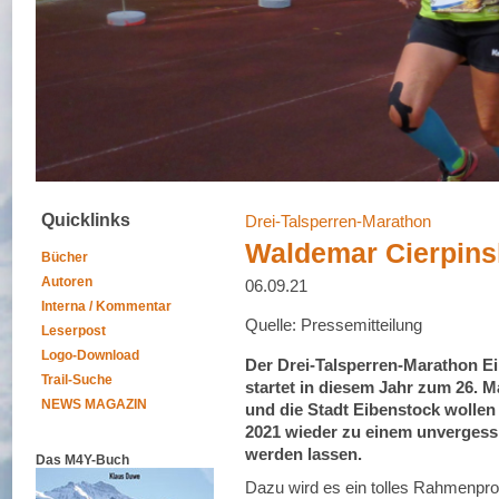
Quicklinks
Drei-Talsperren-Marathon
Waldemar Cierpins
Bücher
Autoren
06.09.21
Interna / Kommentar
Quelle: Pressemitteilung
Leserpost
Logo-Download
Der Drei-Talsperren-Marathon E
Trail-Suche
startet in diesem Jahr zum 26. M
NEWS MAGAZIN
und die Stadt Eibenstock wollen
2021 wieder zu einem unvergessl
werden lassen.
Das M4Y-Buch
Dazu wird es ein tolles Rahmenpr