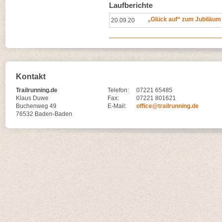
Laufberichte
„Glück auf“ zum Jubiläum
20.09.20
Kontakt
Trailrunning.de
Telefon:
07221 65485
Klaus Duwe
Fax:
07221 801621
Buchenweg 49
E-Mail:
office@trailrunning.de
76532 Baden-Baden