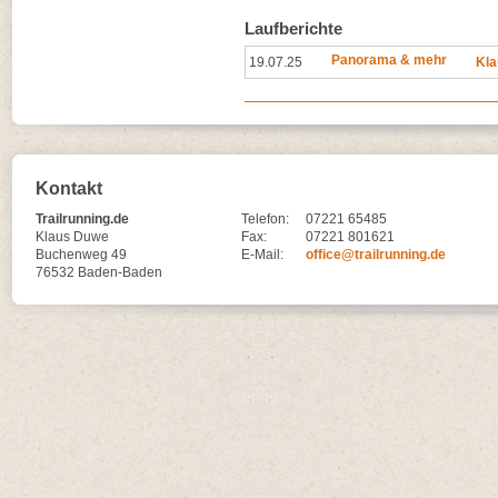
Laufberichte
Panorama & mehr
19.07.25
Kla
Kontakt
Trailrunning.de
Telefon:
07221 65485
Klaus Duwe
Fax:
07221 801621
Buchenweg 49
E-Mail:
office@trailrunning.de
76532 Baden-Baden