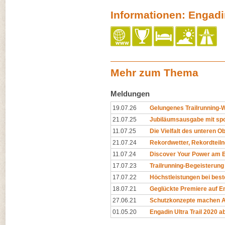
Informationen: Engadin
Mehr zum Thema
Meldungen
19.07.26
Gelungenes Trailrunning
21.07.25
Jubiläumsausgabe mit spor
11.07.25
Die Vielfalt des unteren 
21.07.24
Rekordwetter, Rekordteil
11.07.24
Discover Your Power am En
17.07.23
Trailrunning-Begeisterung
17.07.22
Höchstleistungen bei be
18.07.21
Geglückte Premiere auf E
27.06.21
Schutzkonzepte machen A
01.05.20
Engadin Ultra Trail 2020 