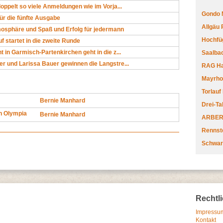
doppelt so viele Anmeldungen wie im Vorja...
Gondo 
ür die fünfte Ausgabe
Allgäu
mosphäre und Spaß und Erfolg für jedermann
Hochfüg
f startet in die zweite Runde
t in Garmisch-Partenkirchen geht in die z...
Saalbac
r und Larissa Bauer gewinnen die Langstre...
RAG Har
Mayrhofe
Torlauf
Bernie Manhard
Drei-Ta
n Olympia
Bernie Manhard
ARBERL
Rennste
Schwar
Rechtl
Impressum
Kontakt