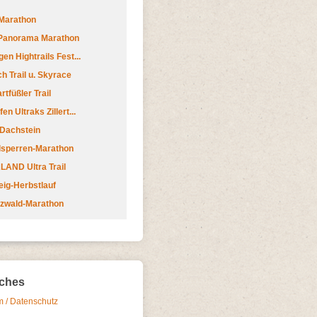
Marathon
 Panorama Marathon
en Hightrails Fest...
h Trail u. Skyrace
tfüßler Trail
n Ultraks Zillert...
 Dachstein
lsperren-Marathon
AND Ultra Trail
ig-Herbstlauf
zwald-Marathon
iches
 / Datenschutz