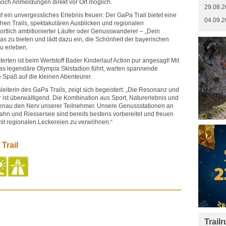
noch Anmeldungen direkt vor Ort möglich.
29.08.2
 ein unvergessliches Erlebnis freuen: Der GaPa Trail bietet eine
04.09.2
chen Trails, spektakulären Ausblicken und regionalen
rtlich ambitionierter Läufer oder Genusswanderer – „Dein
was zu bieten und lädt dazu ein, die Schönheit der bayerischen
u erleben.
terten ist beim Wertstoff Bader Kinderlauf Action pur angesagt! Mit
as legendäre Olympia Skistadion führt, warten spannende
Spaß auf die kleinen Abenteurer.
eiterin des GaPa Trails, zeigt sich begeistert: „Die Resonanz und
 ist überwältigend. Die Kombination aus Sport, Naturerlebnis und
 genau den Nerv unserer Teilnehmer. Unsere Genussstationen an
hn und Riessersee sind bereits bestens vorbereitet und freuen
 mit regionalen Leckereien zu verwöhnen.“
Trail
Trail