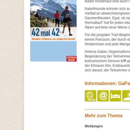
Bader Kinderlauf sind auch 
Naturfreunde können sich auf
Vielfalt an abwechslungsrei
Gaumenfreuden. Egal, ob spo
Heimatlauf“ hat für jeden et
Alpen auf eine neue Weise z
Für die jüngsten Trail-Begeis
einem Parcours, der durch d
Hindernisse und jede Menge 
Helena Gaber, Organisationsl
Begeisterung der Teilnehmer
kulinarischem Genuss trifft
der Elmauer Alm, Eckbauerba
sich darauf, die Teilnehmer
Informationen: GaPa 
Mehr zum Thema
Meldungen