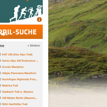
Trail-Suche
ine
» Weitere
6
KAT 100 (Kitz Alps Trail)
6
Swiss Alps 100 Endurance ...
6
Gondo Marathon
6
Allgäu Panorama Marathon
6
Hochfügen Hightrails Fest...
6
Madrisa Trail
6
Saalbach Trail u. Skyrace
6
100 Meilen Berlin (Mauerw...
6
RAG Hartfüßler Trail