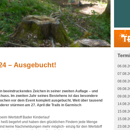
Term
024 – Ausgebucht!
06.08.2
07.08.2
08.08.2
09.08.2
ein beeindruckendes Zeichen in seiner zweiten Auflage – und
chuss. Im zweiten Jahr seines Bestehens ist das besondere
09.08.2
Wochen vor dem Event komplett ausgebucht. Weit über tausend
14.08.2
derer stürmen am 27. April die Trails in Garmisch
15.08.2
eim Wertstoff Bader Kinderlauf
15.08.2
en heiß begehrt und haben den glücklichen Findern jede Menge
sind keine Nachmeldungen mehr möglich- einzig für den Wertstoff
23.08.2