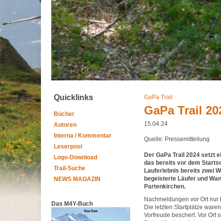
Quicklinks
GaPa Trail
GaPa Trail 2
Bücher
15.04.24
Autoren
Interna / Kommentar
Quelle: Pressemitteilung
Leserpost
Der GaPa Trail 2024 setzt 
Logo-Download
das bereits vor dem Starts
Trail-Suche
Lauferlebnis bereits zwei 
begeisterte Läufer und Wan
NEWS MAGAZIN
Partenkirchen.
Nachmeldungen vor Ort nur b
Das M4Y-Buch
Die letzten Startplätze war
Vorfreude beschert. Vor Ort 