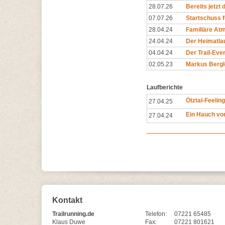
28.07.26
Bereits jetzt 
07.07.26
Startschuss f
28.04.24
Familiäre At
24.04.24
Der Heimatlau
04.04.24
Der Trail-Even
02.05.23
Markus Bergle
Laufberichte
Ötztal-Feeling
27.04.25
Ein Hauch vo
27.04.24
Kontakt
Trailrunning.de
Telefon:
07221 65485
Klaus Duwe
Fax:
07221 801621