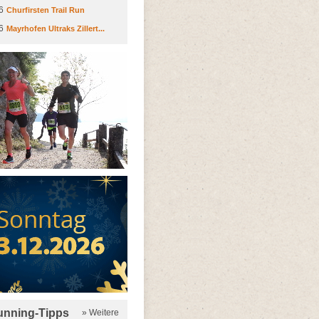
6
Churfirsten Trail Run
6
Mayrhofen Ultraks Zillert...
running-Tipps
» Weitere