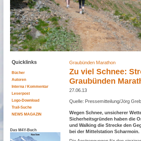
Quicklinks
Graubünden Marathon
Zu viel Schnee: S
Bücher
Graubünden Marat
Autoren
Interna / Kommentar
27.06.13
Leserpost
Logo-Download
Quelle: Pressemitteilung/Jörg Gre
Trail-Suche
Wegen Schnee, unsicherer Wette
NEWS MAGAZIN
Sicherheitsgründen haben die 
und Walking die Strecke den Geg
Das M4Y-Buch
bei der Mittelstation Scharmoin.
Die Anstrengungen für den einzigart