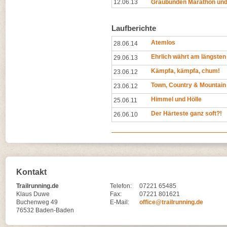
12.06.13
Graubünden Marathon und 
Laufberichte
Atemlos
28.06.14
Ehrlich währt am längsten
29.06.13
Kämpfa, kämpfa, chum!
23.06.12
Town, Country & Mountain
23.06.12
Himmel und Hölle
25.06.11
Der Härteste ganz soft?!
26.06.10
Kontakt
Trailrunning.de
Telefon:
07221 65485
Klaus Duwe
Fax:
07221 801621
Buchenweg 49
E-Mail:
office@trailrunning.de
76532 Baden-Baden