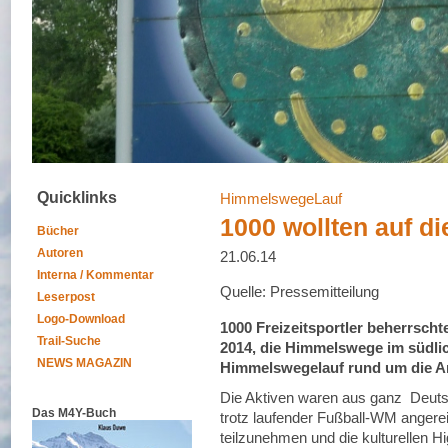
Quicklinks
HimmelswegeLauf
1000 wollten auf 
Bücher
Autoren
21.06.14
Interna / Kommentar
Quelle: Pressemitteilung
Leserpost
Logo-Download
1000 Freizeitsportler beherrsch
Trail-Suche
2014, die Himmelswege im südli
NEWS MAGAZIN
Himmelswegelauf rund um die A
Die Aktiven waren aus ganz Deutsc
Das M4Y-Buch
trotz laufender Fußball-WM angere
teilzunehmen und die kulturellen Hi