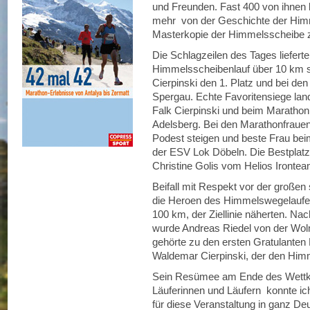
und Freunden. Fast 400 von ihnen
mehr von der Geschichte der Himm
Masterkopie der Himmelsscheibe 
Die Schlagzeilen des Tages liefert
Himmelsscheibenlauf über 10 km s
Cierpinski den 1. Platz und bei de
Spergau. Echte Favoritensiege la
Falk Cierpinski und beim Maratho
Adelsberg. Bei den Marathonfraue
Podest steigen und beste Frau be
der ESV Lok Döbeln. Die Bestplat
Christine Golis vom Helios Ironte
Beifall mit Respekt vor der großen 
die Heroen des Himmelswegelaufes,
100 km, der Ziellinie näherten. N
wurde Andreas Riedel von der Wolmi
gehörte zu den ersten Gratulanten
Waldemar Cierpinski, der den Himme
Sein Resümee am Ende des Wettka
Läuferinnen und Läufern konnte ic
für diese Veranstaltung in ganz D