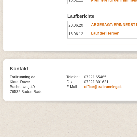
15.02.12
Premiere für den Himmels
Laufberichte
ABGESAGT: ERINNERST D
20.06.20
Lauf der Heroen
16.06.12
Kontakt
Trailrunning.de
Telefon:
07221 65485
Klaus Duwe
Fax:
07221 801621
Buchenweg 49
E-Mail:
office@trailrunning.de
76532 Baden-Baden