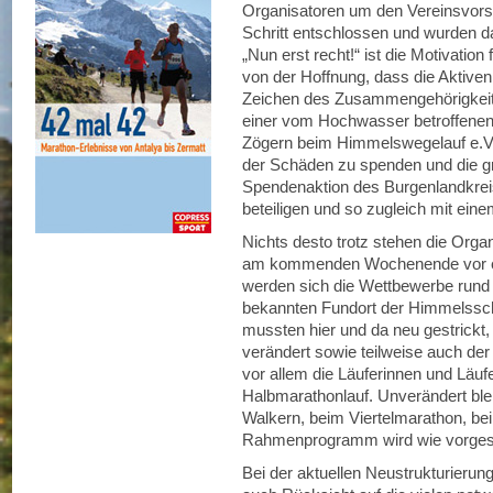
Organisatoren um den Vereinsvors
Schritt entschlossen und wurden d
„Nun erst recht!“ ist die Motivatio
von der Hoffnung, dass die Aktiv
Zeichen des Zusammengehörigkeitsg
einer vom Hochwasser betroffenen
Zögern beim Himmelswegelauf e.V.,
der Schäden zu spenden und die g
Spendenaktion des Burgenlandkreis
beteiligen und so zugleich mit ein
Nichts desto trotz stehen die Org
am kommenden Wochenende vor ei
werden sich die Wettbewerbe rund 
bekannten Fundort der Himmelssc
mussten hier und da neu gestrickt,
verändert sowie teilweise auch der 
vor allem die Läuferinnen und Läu
Halbmarathonlauf. Unverändert bl
Walkern, beim Viertelmarathon, be
Rahmenprogramm wird wie vorgese
Bei der aktuellen Neustrukturier