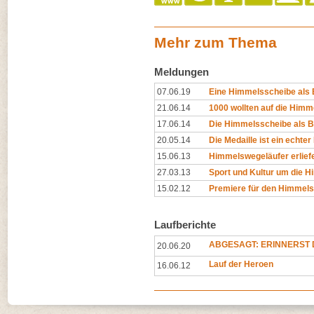
Mehr zum Thema
Meldungen
07.06.19
Eine Himmelsscheibe als 
21.06.14
1000 wollten auf die Him
17.06.14
Die Himmelsscheibe als 
20.05.14
Die Medaille ist ein echte
15.06.13
Himmelswegeläufer erlief
27.03.13
Sport und Kultur um die 
15.02.12
Premiere für den Himmels
Laufberichte
ABGESAGT: ERINNERST D
20.06.20
Lauf der Heroen
16.06.12