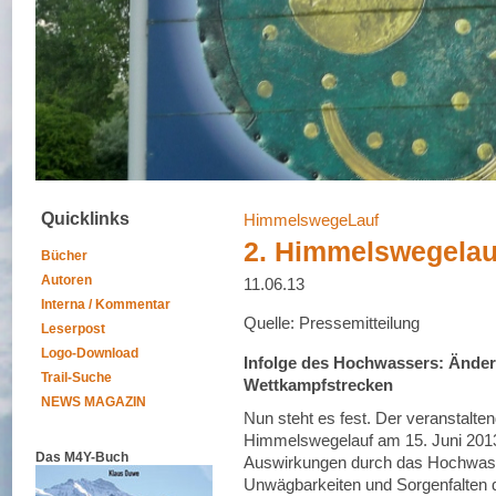
Quicklinks
HimmelswegeLauf
2. Himmelswegelauf 
Bücher
Autoren
11.06.13
Interna / Kommentar
Quelle: Pressemitteilung
Leserpost
Logo-Download
Infolge des Hochwassers: Änder
Trail-Suche
Wettkampfstrecken
NEWS MAGAZIN
Nun steht es fest. Der veranstalte
Himmelswegelauf am 15. Juni 2013 
Das M4Y-Buch
Auswirkungen durch das Hochwasse
Unwägbarkeiten und Sorgenfalten d