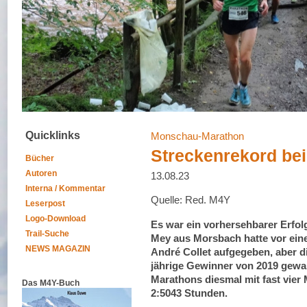
Quicklinks
Monschau-Marathon
Streckenrekord bei
Bücher
Autoren
13.08.23
Interna / Kommentar
Quelle: Red. M4Y
Leserpost
Logo-Download
Es war ein vorhersehbarer Erfol
Trail-Suche
Mey aus Morsbach hatte vor ein
NEWS MAGAZIN
André Collet aufgegeben, aber di
jährige Gewinner von 2019 gewa
Marathons diesmal mit fast vier 
Das M4Y-Buch
2:5043 Stunden.