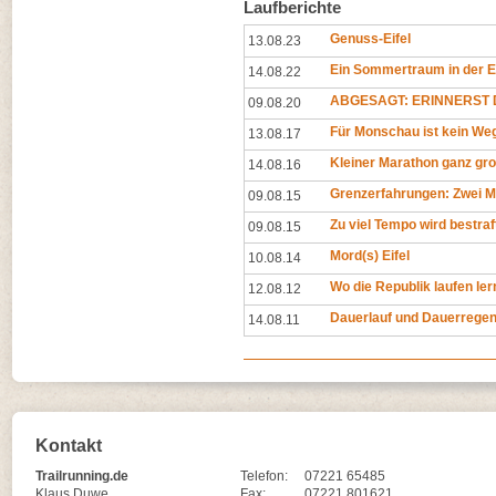
Laufberichte
Genuss-Eifel
13.08.23
Ein Sommertraum in der Ei
14.08.22
ABGESAGT: ERINNERST D
09.08.20
Für Monschau ist kein Weg
13.08.17
Kleiner Marathon ganz gr
14.08.16
Grenzerfahrungen: Zwei M
09.08.15
Zu viel Tempo wird bestraf
09.08.15
Mord(s) Eifel
10.08.14
Wo die Republik laufen ler
12.08.12
Dauerlauf und Dauerrege
14.08.11
Kontakt
Trailrunning.de
Telefon:
07221 65485
Klaus Duwe
Fax:
07221 801621