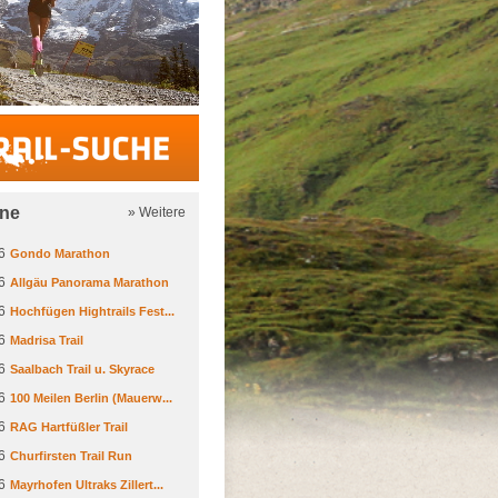
Trail-Suche
ine
» Weitere
6
Gondo Marathon
6
Allgäu Panorama Marathon
6
Hochfügen Hightrails Fest...
6
Madrisa Trail
6
Saalbach Trail u. Skyrace
6
100 Meilen Berlin (Mauerw...
6
RAG Hartfüßler Trail
6
Churfirsten Trail Run
6
Mayrhofen Ultraks Zillert...