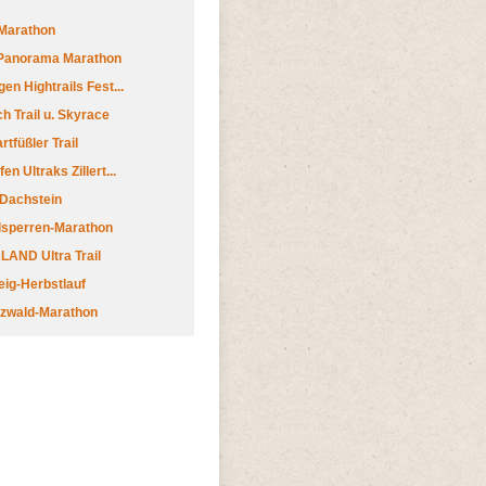
Marathon
 Panorama Marathon
en Hightrails Fest...
h Trail u. Skyrace
tfüßler Trail
n Ultraks Zillert...
 Dachstein
lsperren-Marathon
AND Ultra Trail
ig-Herbstlauf
zwald-Marathon