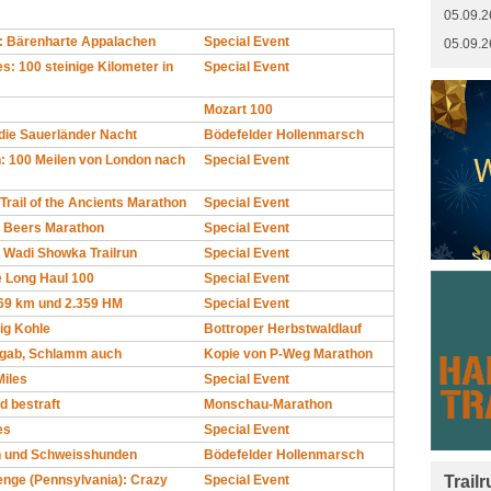
05.09.2
0: Bärenharte Appalachen
Special Event
05.09.2
s: 100 steinige Kilometer in
Special Event
!
Mozart 100
 die Sauerländer Nacht
Bödefelder Hollenmarsch
: 100 Meilen von London nach
Special Event
Trail of the Ancients Marathon
Special Event
d Beers Marathon
Special Event
r Wadi Showka Trailrun
Special Event
e Long Haul 100
Special Event
69 km und 2.359 HM
Special Event
ig Kohle
Bottroper Herbstwaldlauf
ergab, Schlamm auch
Kopie von P-Weg Marathon
Miles
Special Event
d bestraft
Monschau-Marathon
es
Special Event
n und Schweisshunden
Bödefelder Hollenmarsch
Trail
lenge (Pennsylvania): Crazy
Special Event