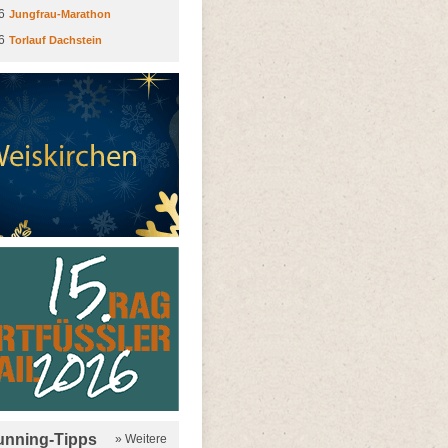
6
Jungfrau-Marathon
6
Torlauf Dachstein
running-Tipps
» Weitere