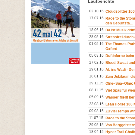
Laufberichte
02.10.16
Cloudsplitter 10
17.07.16
Race to the Stone
den Geburtsta...
18.06.16
Da ist Musik drin
28.05.16
Stressfrei durch
01.05.16
The Thames Path
Oxford
05.03.16
Duftinferno beim 
27.02.16
Blood, Sweat an
29.01.16
Ab ins Wadi - De
16.01.16
Zum Jubiläum di
29.11.15
Olne–Spa–Olne: 
08.11.15
Viel Spaß für wen
05.09.15
Wasser fließt b
23.08.15
Lean Horse 100 
09.08.15
Zu viel Tempo wir
11.07.15
Race to the Ston
29.05.15
Von Berggeister
18.04.15
Hyner Trail Chal