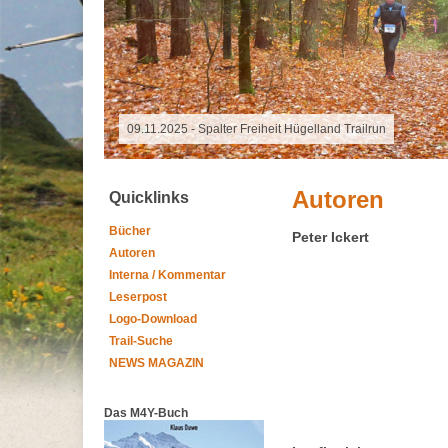
16.10.2025 - Grand Raid Reunion
Autoren
Quicklinks
Bücher
Peter Ickert
Autoren
Interna / Kommentar
Leserpost
Logo-Download
Trail-Suche
NEWS MAGAZIN
Das M4Y-Buch