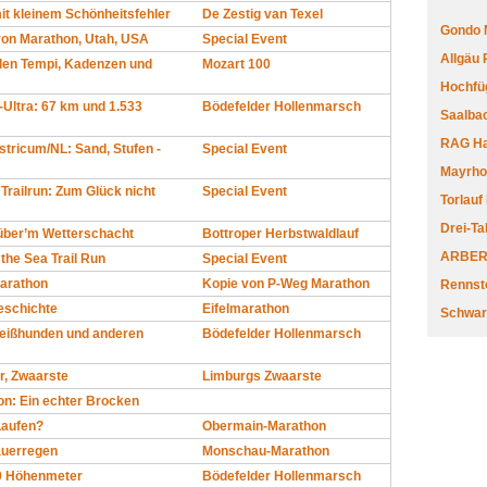
mit kleinem Schönheitsfehler
De Zestig van Texel
Gondo 
yon Marathon, Utah, USA
Special Event
Allgäu
ielen Tempi, Kadenzen und
Mozart 100
Hochfüg
-Ultra: 67 km und 1.533
Bödefelder Hollenmarsch
Saalbac
RAG Har
stricum/NL: Sand, Stufen -
Special Event
Mayrhofe
Trailrun: Zum Glück nicht
Special Event
Torlauf
Drei-Ta
 über’m Wetterschacht
Bottroper Herbstwaldlauf
ARBERL
the Sea Trail Run
Special Event
Marathon
Kopie von P-Weg Marathon
Rennste
eschichte
Eifelmarathon
Schwar
weißhunden und anderen
Bödefelder Hollenmarsch
r, Zwaarste
Limburgs Zwaarste
n: Ein echter Brocken
Laufen?
Obermain-Marathon
auerregen
Monschau-Marathon
0 Höhenmeter
Bödefelder Hollenmarsch