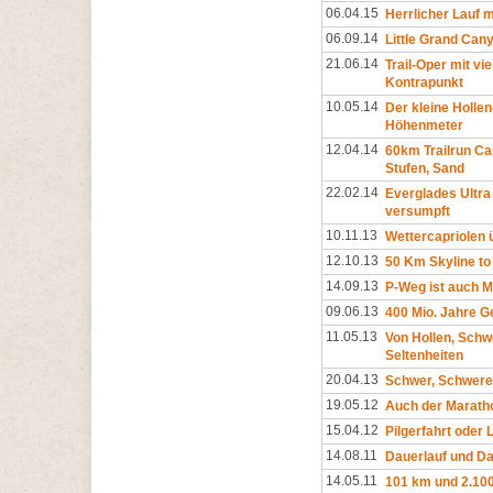
06.04.15
Herrlicher Lauf 
06.09.14
Little Grand Can
21.06.14
Trail-Oper mit v
Kontrapunkt
10.05.14
Der kleine Hollen
Höhenmeter
12.04.14
60km Trailrun Ca
Stufen, Sand
22.02.14
Everglades Ultra 
versumpft
10.11.13
Wettercapriolen
12.10.13
50 Km Skyline to 
14.09.13
P-Weg ist auch 
09.06.13
400 Mio. Jahre G
11.05.13
Von Hollen, Sch
Seltenheiten
20.04.13
Schwer, Schwere
19.05.12
Auch der Maratho
15.04.12
Pilgerfahrt oder 
14.08.11
Dauerlauf und D
14.05.11
101 km und 2.10