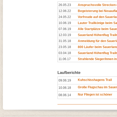
26.05.23
Anspruchsvolle Strecken 
12.06.22
Begeisterung bei Neuaufla
24.05.22
Vorfreude auf den Sauerla
10.06.19
Lauter Trailkönige beim S
07.06.19
Alle Startplätze beim Sauer
12.03.19
Sauerland Höhenflug Trail
31.05.18
Anmeldung für den Sauerlan
23.05.18
800 Läufer beim Sauerland-
03.04.18
Sauerland Höhenflug Trail
11.06.17
Strahlende Sieger/innen 
Laufberichte
Kuhschisshagens Trail
09.06.19
Große Flugschau im Sauer
10.06.18
Nur Fliegen ist schöner
08.06.14