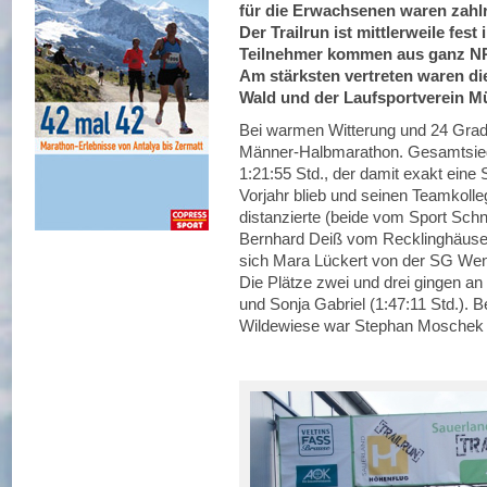
für die Erwachsenen waren zahlr
Der Trailrun ist mittlerweile fest
Teilnehmer kommen aus ganz N
Am stärksten vertreten waren d
Wald und der Laufsportverein Mü
Bei warmen Witterung und 24 Gra
Männer-Halbmarathon. Gesamtsiege
1:21:55 Std., der damit exakt eine
Vorjahr blieb und seinen Teamkol
distanzierte (beide vom Sport Schne
Bernhard Deiß vom Recklinghäuser 
sich Mara Lückert von der SG Wende
Die Plätze zwei und drei gingen a
und Sonja Gabriel (1:47:11 Std.).
Wildewiese war Stephan Moschek 