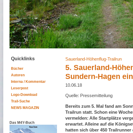
Quicklinks
Sauerland-Höhenflug-Trailrun
5. Sauerland-Höhenf
Bücher
Sundern-Hagen ein
Autoren
Interna / Kommentar
10.06.18
Leserpost
Logo-Download
Quelle: Pressemitteilung
Trail-Suche
Bereits zum 5. Mal fand am Sonn
NEWS MAGAZIN
Trailrun statt. Schon eine Woche
vermelden: Alle Startplätze verg
Das M4Y-Buch
erwartet. Alleine auf die König
hatten sich über 450 Trailrunne