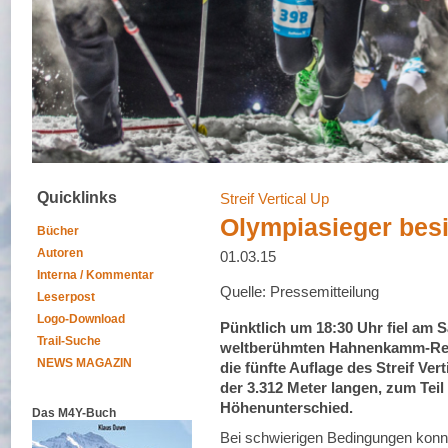
Quicklinks
Streif Vertical Up
Olympiasieger besie
Bücher
Autoren
01.03.15
Interna / Kommentar
Quelle: Pressemitteilung
Leserpost
Logo-Download
Pünktlich um 18:30 Uhr fiel am 
Trail-Suche
weltberühmten Hahnenkamm-Renn
NEWS MAGAZIN
die fünfte Auflage des Streif Vert
der 3.312 Meter langen, zum Teil 
Höhenunterschied.
Das M4Y-Buch
Bei schwierigen Bedingungen konnt