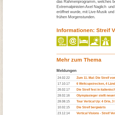
das Rahmenprogramm, welches ber
Extremalpinisten Axel Naglich und
eröffnet wurde, mit Live-Musik un
frühen Morgenstunden.
Informationen: Streif V
Mehr zum Thema
Meldungen
24.02.22
Zum 11. Mal: Die Streif vo
17.10.17
6 Weltcupstrecken, 4 Län
26.02.17
Die Streif fest in italienis
28.02.16
Olympiasieger stellt neuen
28.08.15
Tour Vertical Up: 4 Orte, 3
10.02.15
Die Streif bergwärts
23.12.14
Vertical Visions - Streif Ve