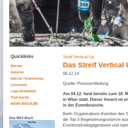
Quicklinks
Streif Vertical Up
Das Streif Vertical 
Bücher
Autoren
06.12.14
Interna / Kommentar
Quelle: Pressemitteilung
Leserpost
Logo-Download
Am 04.12. fand bereits zum 18. M
Trail-Suche
in Wien statt. Dieser Award ist 
NEWS MAGAZIN
in der Eventbranche.
Beim Organisations-Komitee des Str
Das M4Y-Buch
die Top 3 Begeisterungsstürme aus
Eventmarketingagenturen und namh