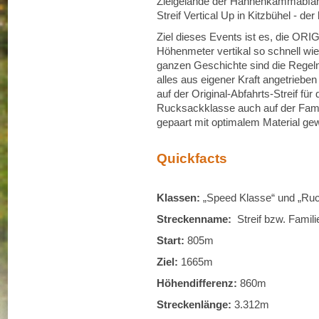
Zielgelände der Hahnenkammabfahrt
Streif Vertical Up in Kitzbühel -
Ziel dieses Events ist es, die O
Höhenmeter vertikal so schnell wi
ganzen Geschichte sind die Regeln 
alles aus eigener Kraft angetrieben
auf der Original-Abfahrts-Streif für
Rucksackklasse auch auf der Famil
gepaart mit optimalem Material ge
Quickfacts
Klassen:
„Speed Klasse“ und „Ru
Streckenname:
Streif bzw. Famil
Start:
805m
Ziel:
1665m
Höhendifferenz:
860m
Streckenlänge:
3.312m