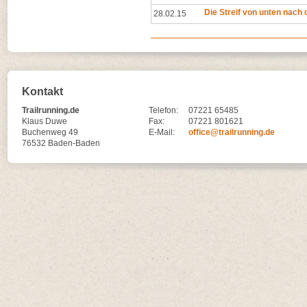
Die Streif von unten nach
28.02.15
Kontakt
Trailrunning.de
Telefon:
07221 65485
Klaus Duwe
Fax:
07221 801621
Buchenweg 49
E-Mail:
office@trailrunning.de
76532 Baden-Baden