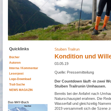
Quicklinks
Stuiben Trailrun
Kondition und Wille
Bücher
Autoren
03.05.19
Interna / Kommentar
Quelle: Pressemitteilung
Leserpost
Logo-Download
Der Countdown läuft -in zwei Wo
Trail-Suche
Stuiben Trailrunin Umhausen.
NEWS MAGAZIN
Bereits bei der Anfahrt nach Umhau
Naturschauspiel erahnen. Die Rede 
Das M4Y-Buch
Wasserfall und gleichzeitig Namens
2019 versammelt sich die Szene zum