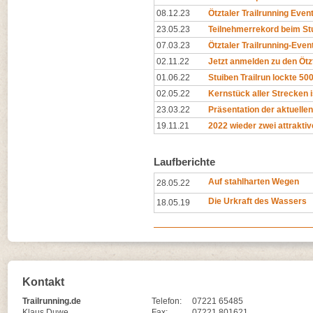
08.12.23
Ötztaler Trailrunning Event
23.05.23
Teilnehmerrekord beim Stu
07.03.23
Ötztaler Trailrunning-Even
02.11.22
Jetzt anmelden zu den Ötzt
01.06.22
Stuiben Trailrun lockte 50
02.05.22
Kernstück aller Strecken i
23.03.22
Präsentation der aktuelle
19.11.21
2022 wieder zwei attraktive
Laufberichte
Auf stahlharten Wegen
28.05.22
Die Urkraft des Wassers
18.05.19
Kontakt
Trailrunning.de
Telefon:
07221 65485
Klaus Duwe
Fax:
07221 801621