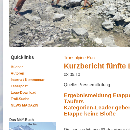
Quicklinks
Transalpine Run
Kurzbericht fünfte
Bücher
Autoren
08.09.10
Interna / Kommentar
Quelle: Pressemitteilung
Leserpost
Logo-Download
Ergebnismeldung Etappe 
Trail-Suche
Taufers
NEWS MAGAZIN
Kategorien-Leader geben
Etappe keine Blöße
Das M4Y-Buch
Die heutige Etappe führte wieder ü