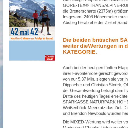
GORE-TEX® TRANSALPINE-RUN. De
die Bretterscharte (2375m) größten
Insgesamt 2408 Höhenmeter musst
Abstieg herab ehe der Zielort Sand 
Die beiden britischen
weiter dieWertungen in 
KATEGORIE.
Auch bei der heutigen fünften E
ihrer Favoritenrolle gerecht gewor
von nur 5.37 Min. siegten sie vor 
Dippacher und Christian Storck
der Gesamtwertung beträgt damit vo
Dritte des heutigen Tages erreich
SPARKASSE NATURPARK HOHE WA
Weißenböck-Meerkatz das Ziel. Die
und Brendon Newbould wurden heute
Die MIXED-Wertung wird weiter von
Mudge und Chunky Liston angefü