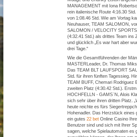
MANAGEMENT mit Iona Robertson 
rein italienische Route 4:16.30 S
von 1:08.46 Std. Wie am Vortag k
Neuhauser, TEAM SALOMON, vor 
SALOMON / VELOCITY SPORTS LA
(4:32.41 Std.) als drittes Team ins 
und glücklich „Es war hart aber wu
drei Tage.“
Wie die Gesamtführenden der Männ
MASTERLeader, Dr. Thomas Miksch
Das TEAM BLT LAUFSPORT SAUKE
Std. für ihren fünften Tagessieg.
TEAM BUFF, Chemari Rodriguez Bus
zweiten Platz (4:30.42 Std.). Er
HOCHFELLN - GAMS`N, Alois Klaus
sich sehr über ihren dritten Platz. 
heute reichte es fürs Siegertreppc
Hohenadler. Das Herzstück eines gu
ein gutes
22 bet
Online Casino Ihrer
Benutzer sind und sich mit Ihrer Sp
sagen, welche Spielautomaten es gi