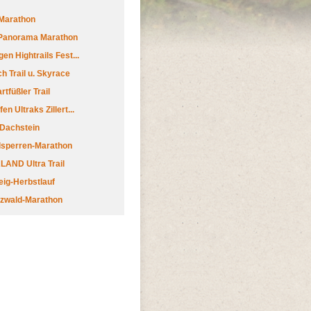
Marathon
 Panorama Marathon
en Hightrails Fest...
h Trail u. Skyrace
tfüßler Trail
n Ultraks Zillert...
 Dachstein
lsperren-Marathon
AND Ultra Trail
ig-Herbstlauf
zwald-Marathon