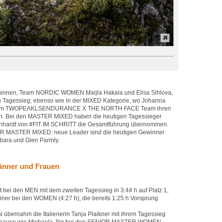
innen, Team NORDIC WOMEN Maijla Hakala und Elisa Sihlova,
n Tagessieg; ebenso wie in der MIXED Kategorie, wo Johanna
f vom TWOPEAKLSENDURANCE X THE NORTH FACE Team ihren
n. Bei den MASTER MIXED haben die heutigen Tagessieger
nhardt von #FIT IM SCHRITT die Gesamtführung übernommen.
IOR MASTER MIXED: neue Leader sind die heutigen Gewinner
ara und Glen Parmly.
änner und Frauen
bei den MEN mit dem zweiten Tagessieg in 3:44 h auf Platz 1,
ner bei den WOMEN (4:27 h), die bereits 1:25 h Vorsprung
rnahm die Italienerin Tanja Plaikner mit ihrem Tagessieg