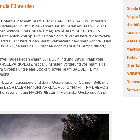
r die Führenden
Gondo 
Allgäu
k Hohenleitner vom Team TEMPOTANDEM X SALOMON waren
Hochfüg
zu schlagen: In 3:42 h gewannen sie souverän vor Team SPORT
er Schlögel und Chris Walther) sowie Team SEEBERGER-
Saalbac
und Anton Philipp. Für Ramon Schmid war es bereits der zweite
letztes Jahr bereits den Team Wettbewerb gewinnen konnte. „Das
RAG Har
ge in 2024, da man bei 2 Etappen doch mehr aufs Tempo drückt,“
Mayrhofe
Torlauf
 zwei Tagessiegen waren Julia Güthling und David Frank vom
EEPARKPLATZ mit ca. 8 Minuten Vorsprung vor Team TRT
Drei-Ta
Stroppa und Rene Stocker) sowie Team BAGUETTE mit
ARBERL
Wacha.
Rennste
N: zwei Tagessiege und damit Gesamtsieg für Carmen Selb und
Team LECHTALER NATURPARKLAUF vor DYNAFIT TRAILHERO 2
Schwar
scher) sowie Team NACHSPIELZEIT (Franziska Geske und Anna