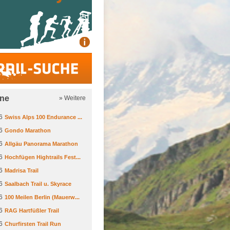
Trail-Suche
ine
» Weitere
6
Swiss Alps 100 Endurance ...
6
Gondo Marathon
6
Allgäu Panorama Marathon
6
Hochfügen Hightrails Fest...
6
Madrisa Trail
6
Saalbach Trail u. Skyrace
6
100 Meilen Berlin (Mauerw...
6
RAG Hartfüßler Trail
6
Churfirsten Trail Run