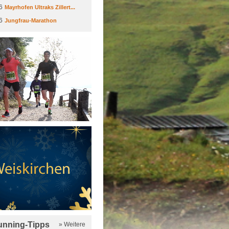
6
Mayrhofen Ultraks Zillert...
6
Jungfrau-Marathon
running-Tipps
» Weitere