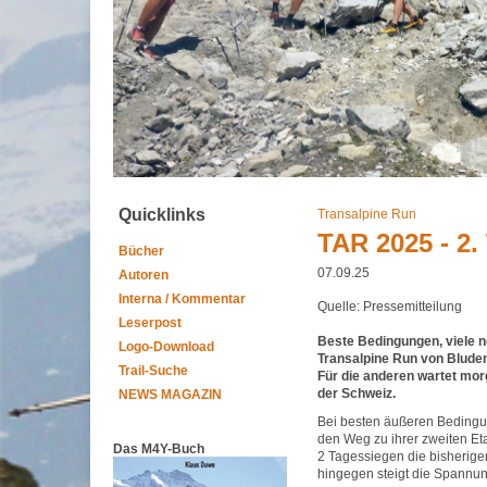
Quicklinks
Transalpine Run
TAR 2025 - 2.
Bücher
07.09.25
Autoren
Interna / Kommentar
Quelle: Pressemitteilung
Leserpost
Beste Bedingungen, viele n
Logo-Download
Transalpine Run von Bluden
Trail-Suche
Für die anderen wartet mor
der Schweiz.
NEWS MAGAZIN
Bei besten äußeren Bedingu
den Weg zu ihrer zweiten E
Das M4Y-Buch
2 Tagessiegen die bisherige
hingegen steigt die Spannu