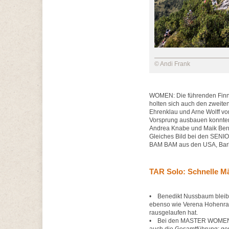
© Andi Frank
WOMEN: Die führenden Finn
holten sich auch den zweite
Ehrenklau und Arne Wolf
Vorsprung ausbauen konnte
Andrea Knabe und Maik Ber
Gleiches Bild bei den SEN
BAM BAM aus den USA, Barb
TAR Solo: Schnelle M
• Benedikt Nussbaum bleibt 
ebenso wie Verena Hohenrai
rausgelaufen hat.
• Bei den MASTER WOMEN übe