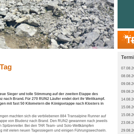
Term
 Tag
07.08.2
08.08.2
09.08.2
09.08.2
eue Sieger und tolle Stimmung auf der zweiten Etappe des
z nach Brand. Für 270 RUN2 Läufer endet dort ihr Wettkampf.
14.08.2
gen mit fast 50 Kilometern die Königsetappe nach Klosters in
15.08.2
15.08.2
ngen machten sich die verbliebenen 884 Transalpine Runner auf
tappe von Bludenz nach Brand. Den RUN2 gewannen nach jeweils
23.08.2
n Spitzenreiter. Bei den TAR Team- und Solo-Wettkämpfen
ng mit vielen neuen Tagessiegern und einigen Führungswechseln.
29.08.2