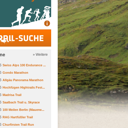
Trail-Suche
ine
» Weitere
6
Swiss Alps 100 Endurance ...
6
Gondo Marathon
6
Allgäu Panorama Marathon
6
Hochfügen Hightrails Fest...
6
Madrisa Trail
6
Saalbach Trail u. Skyrace
6
100 Meilen Berlin (Mauerw...
6
RAG Hartfüßler Trail
6
Churfirsten Trail Run