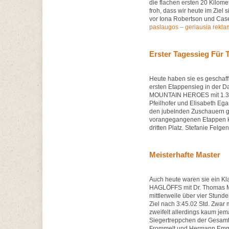
die flachen ersten 20 Kilome
froh, dass wir heute im Ziel 
vor Iona Robertson und C
paslaugos – geriausia rekla
Erster Tagessieg F
Heute haben sie es geschaff
ersten Etappensieg in der 
MOUNTAIN HEROES mit 1.32 
Pfeilhofer und Elisabeth E
den jubelnden Zuschauern ge
vorangegangenen Etappen
dritten Platz. Stefanie Felg
Meisterhafte Master
Auch heute waren sie ein 
HAGLÖFFS mit Dr. Thomas Mi
mittlerweile über vier Stun
Ziel nach 3:45.02 Std. Zwar
zweifelt allerdings kaum je
Siegertreppchen der Gesamt
Frommelt und Hermann Emmer