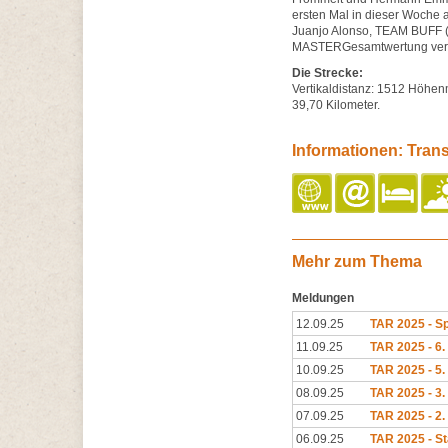
ersten Mal in dieser Woche 
Juanjo Alonso, TEAM BUFF (4:
MASTERGesamtwertung vert
Die Strecke:
Vertikaldistanz: 1512 Höhen
39,70 Kilometer.
Informationen: Tran
Mehr zum Thema
Meldungen
12.09.25
TAR 2025 - S
11.09.25
TAR 2025 - 6.
10.09.25
TAR 2025 - 5.
08.09.25
TAR 2025 - 3.
07.09.25
TAR 2025 - 2.
06.09.25
TAR 2025 - St