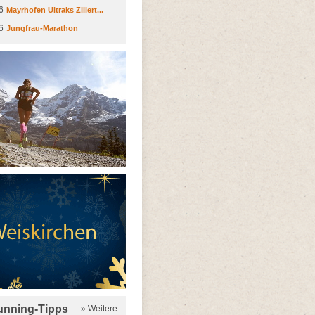
6
Mayrhofen Ultraks Zillert...
6
Jungfrau-Marathon
running-Tipps
» Weitere