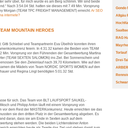
ter sehr übel, für mich wurde es am Berg schlimm. Wir sind beide
sind.“ Nach 3:54.04 Std. hatten sie dieses mit 7.49 Min. Vorsprung
Gondo 
asey Morgan (TEAM TPC FREIGHT MANAGEMENT) erreicht.
Ar SEO
ma internete?
Allgäu
Hochfüg
ür TEAM MOUNTAIN HEROES
Saalbac
RAG Har
t. Gitti Schiebel und Teampartnerin Eva Übelhör konnten ihren
Mayrhofe
Damenkonkurrenz feiern. In 4:31.32 kamen die Beiden vom TEAM
Torlauf
Min. Vorsprung vor den Führenden der Gesamtwertung Martina
garter (TEAM SEXTEN SALOMON) ins Ziel. Bei Sonnenschein und
Drei-Ta
nossen Sie den Zieleinlauf nach 39,70 Kilometern. Wie auf den
 kamen die Mädels von Team NORDIC SPORTS WOMEN auf den
ARBERL
enhauer und Regina Lingl benötigten 5:01.32 Std.
Rennste
Schwar
Klasse für sich. Das Team von BLT LAUFSPORT SAUKEL-
ksch und Philipp Anton läuft mit einem Vorsprung von
den vor dem Rest der MASTERKonkurrenz. Heute erreichten sie das
 mussten sie den dritten Platz in der Gesamtwertung abgeben. Es
mand daran, dass sie am Ende in Sexten auch auf dem
wertung stehen werden. Die beiden Lichtensteiner Anton
ich erreichten heute als Zweite das Ziel und stehen damit zum