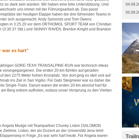
nz so stark sein würden. Wir haben eine tolle Unterstützung. Und
04.09.2
r wechseln uns immer mit der Führungsarbeit ab. Das passt
05.09.2
umsplätze der heutigen Etappe haben die drei führenden Teams in
unter sich ausgemacht. Andy Symonds und Tom Owens
gten in 3:25.20 vor dem ORTHOMOL SPORT TEAM von Christian
er (3:30.37 Std.) und SKINNY RAVEN, Brenton Knight und Brandon
 war es hart“
esjährigen GORE-TEX® TRANSALPINE-RUN war technisch etwas
ie vorangegangenen. Die ersten 20 km führten auf geraden
f den 2275 Meter hohen Kronplatz. Von dort ging es steil und auf
inab ins Ziel in San Vigilio. Für Gabi Steigmeier war es daher die
eile Single-Trails. Darum waren die ersten 20 km absolut hart für
 am Berg extrem aufholen, sodass unser Vorsprung zu den Vierten
fen Angela Mudge mit Teampartner Chunky Liston (SALOMON
iellinie. Liston, der als Dozent an der Universität Jena lehrt
Etappensieg in Folge „Es war sehr hart heute. Für Angela waren
Trail