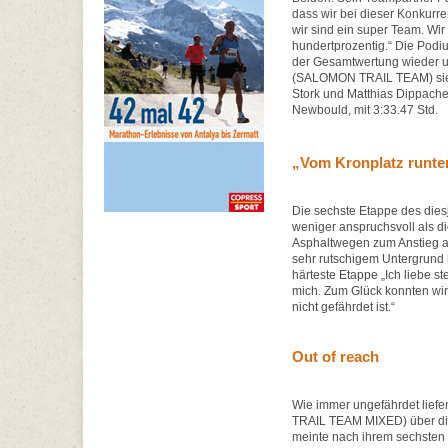
dass wir bei dieser Konkurre
wir sind ein super Team. Wi
hundertprozentig.“ Die Podi
der Gesamtwertung wieder 
(SALOMON TRAIL TEAM) sie
Stork und Matthias Dippach
Newbould, mit 3:33.47 Std.
„Vom Kronplatz runter
Die sechste Etappe des di
weniger anspruchsvoll als d
Asphaltwegen zum Anstieg au
sehr rutschigem Untergrund h
härteste Etappe „Ich liebe st
mich. Zum Glück konnten wir
nicht gefährdet ist.“
Out of reach
Wie immer ungefährdet lie
TRAIL TEAM MIXED) über die Z
meinte nach ihrem sechsten 