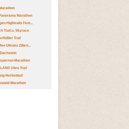
Marathon
 Panorama Marathon
en Hightrails Fest...
h Trail u. Skyrace
tfüßler Trail
n Ultraks Zillert...
 Dachstein
lsperren-Marathon
AND Ultra Trail
ig-Herbstlauf
zwald-Marathon