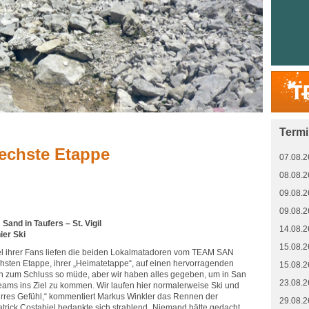
Term
sechste Etappe
07.08.2
08.08.2
09.08.2
09.08.2
and in Taufers – St. Vigil
14.08.2
ier Ski
15.08.2
el ihrer Fans liefen die beiden Lokalmatadoren vom TEAM SAN
chsten Etappe, ihrer „Heimatetappe“, auf einen hervorragenden
15.08.2
en zum Schluss so müde, aber wir haben alles gegeben, um in San
23.08.2
Teams ins Ziel zu kommen. Wir laufen hier normalerweise Ski und
 irres Gefühl,“ kommentiert Markus Winkler das Rennen der
29.08.2
trick Costabiel bedankte sich strahlend „Niemand hätte gedacht,