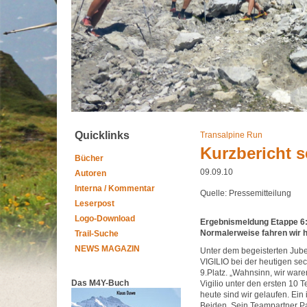
Quicklinks
Transalpine Run
Kurzbericht 
Bücher
09.09.10
Autoren
Interna / Kommentar
Quelle: Pressemitteilung
Leserpost
Logo-Download
Ergebnismeldung Etappe 6: S
Normalerweise fahren wir h
Trail-Suche
NEWS MAGAZIN
Unter dem begeisterten Jub
VIGILIO bei der heutigen se
9.Platz. „Wahnsinn, wir war
Das M4Y-Buch
Vigilio unter den ersten 10 
heute sind wir gelaufen. Ein
Beiden. Sein Teampartner Pa