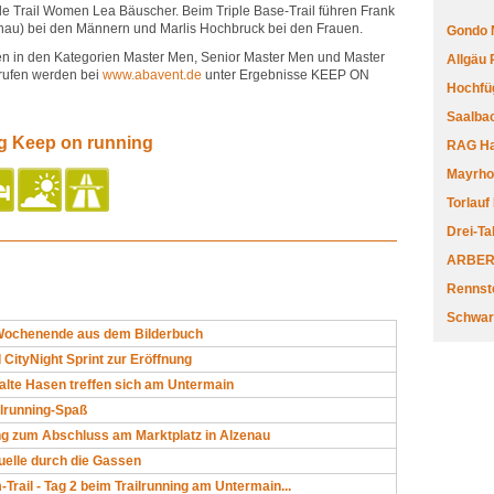
ple Trail Women Lea Bäuscher. Beim Triple Base-Trail führen Frank
au) bei den Männern und Marlis Hochbruck bei den Frauen.
Gondo 
ngen in den Kategorien Master Men, Senior Master Men und Master
Allgäu
ufen werden bei
www.abavent.de
unter Ergebnisse KEEP ON
Hochfüg
Saalbac
ng Keep on running
RAG Har
Mayrhofe
Torlauf
Drei-Ta
ARBERL
Rennste
Schwar
-Wochenende aus dem Bilderbuch
 CityNight Sprint zur Eröffnung
alte Hasen treffen sich am Untermain
ilrunning-Spaß
g zum Abschluss am Marktplatz in Alzenau
elle durch die Gassen
ail - Tag 2 beim Trailrunning am Untermain...