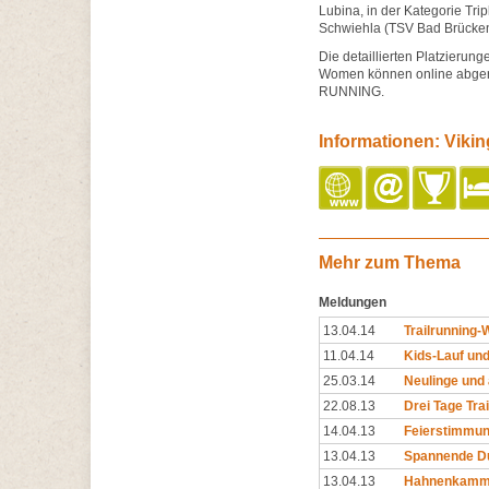
Lubina, in der Kategorie Tri
Schwiehla (TSV Bad Brücken
Die detaillierten Platzieru
Women können online abger
RUNNING.
Informationen: Viki
Mehr zum Thema
Meldungen
13.04.14
Trailrunning
11.04.14
Kids-Lauf und
25.03.14
Neulinge und 
22.08.13
Drei Tage Tra
14.04.13
Feierstimmun
13.04.13
Spannende Du
13.04.13
Hahnenkamm-Tr