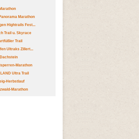
Marathon
 Panorama Marathon
en Hightrails Fest...
h Trail u. Skyrace
tfüßler Trail
n Ultraks Zillert...
 Dachstein
lsperren-Marathon
AND Ultra Trail
ig-Herbstlauf
zwald-Marathon