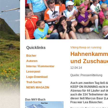
Quicklinks
Viking Keep on running
Hahnenkamm-T
Bücher
und Zuschau
Autoren
Interna / Kommentar
12.04.14
Leserpost
Quelle: Pressemitteilung
Logo-Download
Trail-Suche
Auch am zweiten Tag ließ 
KEEP ON RUNNING nicht im 
NEWS MAGAZIN
Alzenau für 44 Läufer auf 
auch die 334 Teilnehmer de
dieser ließ Marcus Baur (La
Das M4Y-Buch
Frau war Lea Bäuscher.