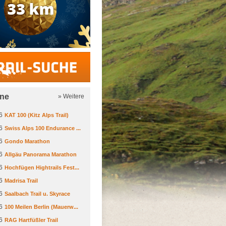
Trail-Suche
ine
» Weitere
6
KAT 100 (Kitz Alps Trail)
6
Swiss Alps 100 Endurance ...
6
Gondo Marathon
6
Allgäu Panorama Marathon
6
Hochfügen Hightrails Fest...
6
Madrisa Trail
6
Saalbach Trail u. Skyrace
6
100 Meilen Berlin (Mauerw...
6
RAG Hartfüßler Trail