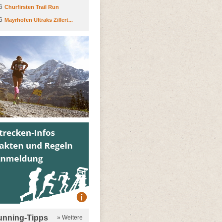
6
Churfirsten Trail Run
6
Mayrhofen Ultraks Zillert...
running-Tipps
» Weitere