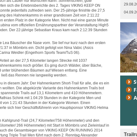
sich als Läufer nur wünschen kann: Sonnenschein, gute
29.08.2
örten sich die Erlebnisberichte des 2. Tages VIKING KEEP ON
te jedenfalls zufrieden sein. Der 25-jährige finishte die 27,5
04.09.2
lang des Hahnenkamms in einer grandiosen Zeit von 2:11:22
en ersten Platz in der Kategorie Men. Nicht mal eine ganze Minute
Lubina vom offiziellen Ernährungspartner der Veranstaltung High5
tunden. Der 22-jährige Sebastian Kraus kam nach 2:12:39 Stunden
 Lea Bäuscher die Nase vorn. Sie lief nur kurz nach den ersten
21:37 in Mömbris ein. Dicht gefolgt von Nina Vabic (Asics
 Carina Weidler (Engelhorn Sports Team/TuS 06).
-Anteil an der 27,5 Kilometer langen Strecke mit 1037
hnenkamms noch größer. Es ging durch Wälder, über Bäche,
d unter blühenden Bäumen auf Wiesen entlang. Eine
 ließ das Rennen nie langweilig werden.
 in diesem Jahr: Der Hahnenkamm Short-Trail für alle, die es ein
 wollten. Die abgekürzte Variante des Hahnenkamm Trails bot
nd spannende Trails auf 13,1 Kilometern und 410 Höhenmetern.
Mathias Schink mit 1:04:29 Stunden in der Kategorie Men und
eit von 1:21:43 Stunden in der Kategorie Women. Einen
herte sich hier Geschäftsführerin von Hauptsponsor VIKING Helma
n Kahlgrund-Trail (24,7 Kilometer/758 Höhenmeter) und den
Kilometer/ 266 Höhenmeter) mit Start in Mömbris und Zieleinlauf in
 auch die Gesamtsieger von VIKING KEEP ON RUNNING 2014
Trail
rtung Triple Trail Men führt nach dem 2. Renntag Alexander