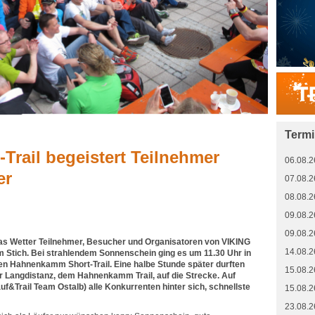
Term
rail begeistert Teilnehmer
06.08.2
er
07.08.2
08.08.2
09.08.2
09.08.2
das Wetter Teilnehmer, Besucher und Organisatoren von VIKING
14.08.2
Stich. Bei strahlendem Sonnenschein ging es um 11.30 Uhr in
den Hahnenkamm Short-Trail. Eine halbe Stunde später durften
15.08.2
r Langdistanz, dem Hahnenkamm Trail, auf die Strecke. Auf
uf&Trail Team Ostalb) alle Konkurrenten hinter sich, schnellste
15.08.2
23.08.2