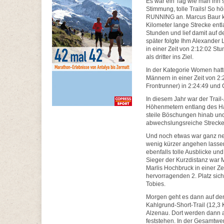
Es war ein Tag wie man ihn 
Stimmung, tolle Trails! So h
RUNNING an. Marcus Baur konn
Kilometer lange Strecke ent
Stunden und lief damit auf d
später folgte Ihm Alexander 
in einer Zeit von 2:12:02 S
als dritter ins Ziel.
In der Kategorie Women hatte
Männern in einer Zeit von 2:
Frontrunner) in 2:24:49 und
In diesem Jahr war der Trail
Höhenmetern entlang des Ha
steile Böschungen hinab un
abwechslungsreiche Strecke
Und noch etwas war ganz neu
wenig kürzer angehen lassen
ebenfalls tolle Ausblicke u
Sieger der Kurzdistanz war 
Marlis Hochbruck in einer Z
hervorragenden 2. Platz sic
Tobies.
Morgen geht es dann auf de
Kahlgrund-Short-Trail (12,3 
Alzenau. Dort werden dann
feststehen. In der Gesamtwe